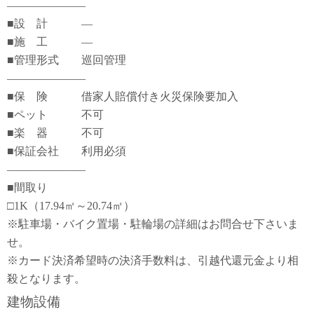
―――――――
■設 計 ―
■施 工 ―
■管理形式 巡回管理
―――――――
■保 険 借家人賠償付き火災保険要加入
■ペット 不可
■楽 器 不可
■保証会社 利用必須
―――――――
■間取り
□1K（17.94㎡～20.74㎡）
※駐車場・バイク置場・駐輪場の詳細はお問合せ下さいま
せ。
※カード決済希望時の決済手数料は、引越代還元金より相
殺となります。
建物設備