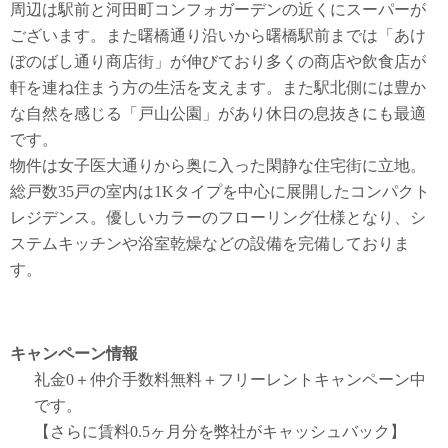
周辺は駅前と河田町コンフォガーデンの近くにスーパーが
ございます。また曙橋通り沿いから曙橋駅前までは「あけ
ぼのばし通り商店街」が伸びており多くの商店や飲食店が
軒を連ね住まう方の生活を支えます。また駅北側には豊か
な自然を感じる「戸山公園」があり休日の息抜きにも最適
です。
物件は女子医大通りから奥に入った閑静な住宅街に立地。
総戸数35戸の室内は1Kタイプを中心に展開したコンパクト
レジデンス。優しいカラーのフローリング仕様となり、シ
ステムキッチンや浴室乾燥などの設備を完備しておりま
す。
キャンペーン情報
礼金0
＋
仲介手数料無料
＋
フリーレント
キャンペーン中
です。
【さらに賃料0.5ヶ月分を弊社がキャッシュバック】