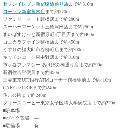
セブンイレブン新宿曙橋通り店
まで約310m
ローソン新宿荒木店
まで約270m
ファミリーマート曙橋店まで約280m
スーパーマーケット三徳河田店まで約250m
まいばすけっと新宿原町3丁目店まで約460m
ココカラファイン曙橋店まで約450m
くすりの福太郎市谷柳町店まで約700m
キッチンコート東中野店まで約310m
市ヶ谷ファマシー あけぼの橋通り店まで約290m
新宿住吉郵便局まで約450m
三菱東京UFJ銀行ATMコーナー曙橋駅前まで約410m
CAFE de CRIEまで約240m
住吉公園まで約240m
タリーズコーヒー東京女子医科大学病院店まで約270m
■駐車場 ―
■バイク置場 ―
■駐輪場 有