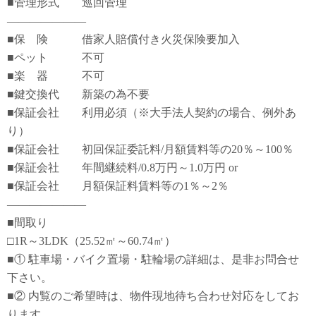
■管理形式 巡回管理
―――――――
■保 険 借家人賠償付き火災保険要加入
■ペット 不可
■楽 器 不可
■鍵交換代 新築の為不要
■保証会社 利用必須（※大手法人契約の場合、例外あ
り）
■保証会社 初回保証委託料/月額賃料等の20％～100％
■保証会社 年間継続料/0.8万円～1.0万円 or
■保証会社 月額保証料賃料等の1％～2％
―――――――
■間取り
□1R～3LDK（25.52㎡～60.74㎡）
■① 駐車場・バイク置場・駐輪場の詳細は、是非お問合せ
下さい。
■② 内覧のご希望時は、物件現地待ち合わせ対応をしてお
ります。