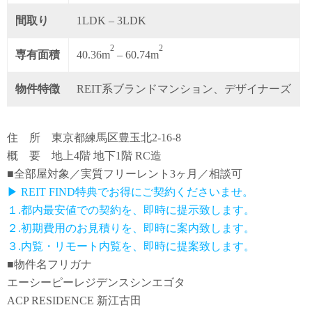
間取り
1LDK – 3LDK
2
2
専有面積
40.36m
– 60.74m
物件特徴
REIT系ブランドマンション、デザイナーズ
住 所 東京都練馬区豊玉北2-16-8
概 要 地上4階 地下1階 RC造
■全部屋対象／実質フリーレント3ヶ月／相談可
▶ REIT FIND特典でお得にご契約くださいませ。
１.都内最安値での契約を、即時に提示致します。
２.初期費用のお見積りを、即時に案内致します。
３.内覧・リモート内覧を、即時に提案致します。
■物件名フリガナ
エーシーピーレジデンスシンエゴタ
ACP RESIDENCE 新江古田