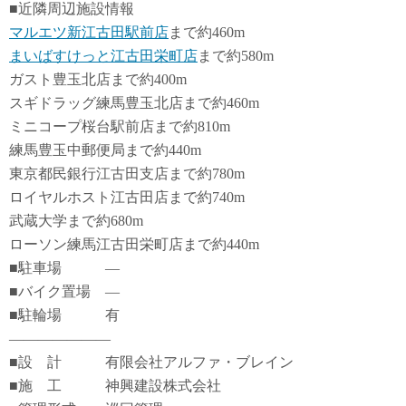
■近隣周辺施設情報
マルエツ新江古田駅前店
まで約460m
まいばすけっと江古田栄町店
まで約580m
ガスト豊玉北店まで約400m
スギドラッグ練馬豊玉北店まで約460m
ミニコープ桜台駅前店まで約810m
練馬豊玉中郵便局まで約440m
東京都民銀行江古田支店まで約780m
ロイヤルホスト江古田店まで約740m
武蔵大学まで約680m
ローソン練馬江古田栄町店まで約440m
■駐車場 ―
■バイク置場 ―
■駐輪場 有
―――――――
■設 計 有限会社アルファ・ブレイン
■施 工 神興建設株式会社