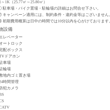
R～1K（25.77㎡～25.80㎡）
① 駐車場・バイク置場・駐輪場の詳細はお問合せ下さい。
② キャンペーン適用には、制約条件・違約金等はございません
③ 初期費用概算は日中の時間では10分以内を心がけております
物設備
エレベーター
オートロック
宅配ボックス
TVドアホン
駐車場
駐輪場
敷地内ゴミ置き場
24時間管理
防犯カメラ
BS
CS
CATV