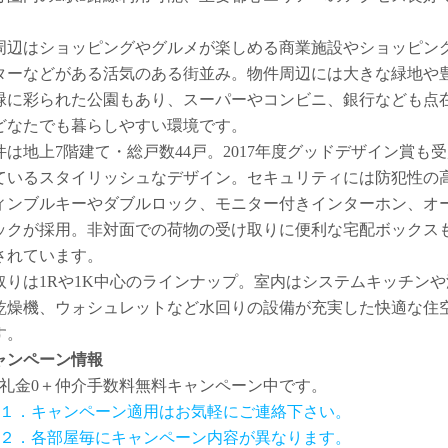
。
周辺はショッピングやグルメが楽しめる商業施設やショッピン
ターなどがある活気のある街並み。物件周辺には大きな緑地や
緑に彩られた公園もあり、スーパーやコンビニ、銀行なども点
どなたでも暮らしやすい環境です。
件は地上7階建て・総戸数44戸。2017年度グッドデザイン賞も
ているスタイリッシュなデザイン。セキュリティには防犯性の
ィンブルキーやダブルロック、モニター付きインターホン、オ
ックが採用。非対面での荷物の受け取りに便利な宅配ボックス
されています。
取りは1Rや1K中心のラインナップ。室内はシステムキッチンや
乾燥機、ウォシュレットなど水回りの設備が充実した快適な住
す。
ャンペーン情報
礼金0
＋
仲介手数料無料
キャンペーン中です。
１．キャンペーン適用はお気軽にご連絡下さい。
２．各部屋毎にキャンペーン内容が異なります。