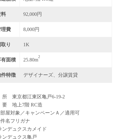
賃料
92,000円
管理費
8,000円
間取り
1K
2
専有面積
25.80m
物件特徴
デザイナーズ、分譲賃貸
 所 東京都江東区亀戸6-19-2
 要 地上7階 RC造
全部屋対象／キャンペーンＡ／適用可
物件名フリガナ
ランデュクスカメイド
ランデュクス亀戸