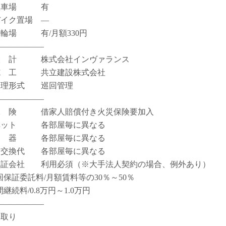
駐車場 有
バイク置場 ―
駐輪場 有/月額330円
――――――
設 計 株式会社インヴァランス
施 工 共立建設株式会社
管理形式 巡回管理
――――――
保 険 借家人賠償付き火災保険要加入
ペット 各部屋毎に異なる
楽 器 各部屋毎に異なる
鍵交換代 各部屋毎に異なる
保証会社 利用必須（※大手法人契約の場合、例外あり）
回保証委託料/月額賃料等の30％～50％
継続料/0.8万円～1.0万円
――――――
間取り