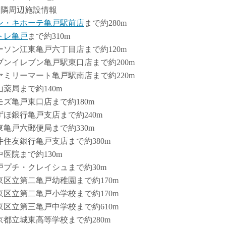
近隣周辺施設情報
ン・キホーテ亀戸駅前店
まで約280m
トレ亀戸
まで約310m
ーソン江東亀戸六丁目店まで約120m
ブンイレブン亀戸駅東口店まで約200m
ァミリーマート亀戸駅南店まで約220m
山薬局まで約140m
モズ亀戸東口店まで約180m
ずほ銀行亀戸支店まで約240m
東亀戸六郵便局まで約330m
井住友銀行亀戸支店まで約380m
中医院まで約130m
戸プチ・クレイシュまで約30m
東区立第二亀戸幼稚園まで約170m
東区立第二亀戸小学校まで約170m
東区立第三亀戸中学校まで約610m
京都立城東高等学校まで約280m