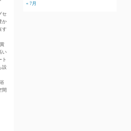
« 7月
グセ
豊か
在す
受賞
高い
ート
も設
浴
空間