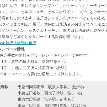
件は住んで、美しくをコンセプトにしたトータルビューティー
ョン。ジム、セルフエステ、セルフホワイトニングなどのサー
用意されております。住戸はシングル向けの1R～ゆとりのある
DKタイプまで幅広く展開。室内には来訪者の確認ができるモニ
きインターホン、システムキッチン、雨の日も洗濯物が乾かせ
乾燥機など暮らしをサポートする設備が揃います。
 noie 駒沢大学賢い選択
ャンペーン情報
仲介手数料無料
＋
フリーレント
キャンペーン中です。
【①．賃料の最大33％／引越代を還元】
【②．引越し完了後→指定口座へ振込】
※キャンペーン内容はお部屋により異なります。
最寄駅
東急田園都市線「駒沢大学駅」徒歩5分
東急世田谷線「西太子堂駅」徒歩16分
東急世田谷線「若林駅」徒歩16分
東急世田谷線「松陰神社前駅」徒歩17分