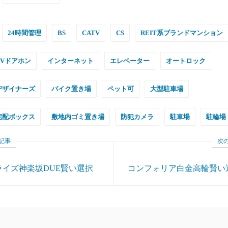
24時間管理
BS
CATV
CS
REIT系ブランドマンション
TVドアホン
インターネット
エレベーター
オートロック
デザイナーズ
バイク置き場
ペット可
大型駐車場
宅配ボックス
敷地内ゴミ置き場
防犯カメラ
駐車場
駐輪場
記事
次
ライズ神楽坂DUE賢い選択
コンフォリア白金高輪賢い