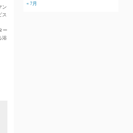
« 7月
マン
ビス
ター
る浴