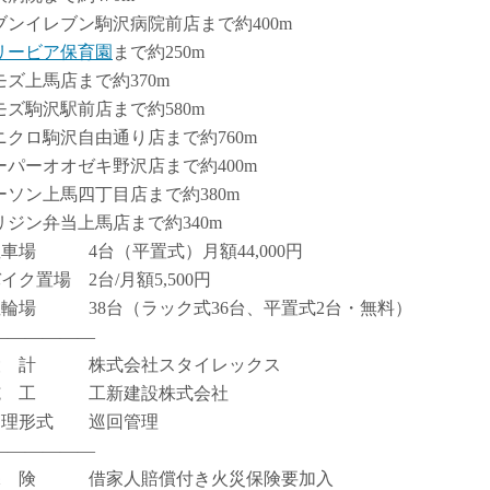
ブンイレブン駒沢病院前店まで約400m
リービア保育園
まで約250m
モズ上馬店まで約370m
モズ駒沢駅前店まで約580m
ニクロ駒沢自由通り店まで約760m
ーパーオオゼキ野沢店まで約400m
ーソン上馬四丁目店まで約380m
リジン弁当上馬店まで約340m
駐車場 4台（平置式）月額44,000円
イク置場 2台/月額5,500円
駐輪場 38台（ラック式36台、平置式2台・無料）
――――――
設 計 株式会社スタイレックス
施 工 工新建設株式会社
管理形式 巡回管理
――――――
保 険 借家人賠償付き火災保険要加入