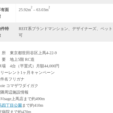
2
2
専有面
25.92m
– 63.03m
積
物件特
REIT系ブランドマンション、デザイナーズ、ペット
徴
可
 所 東京都世田谷区上馬4-22-9
 要 地上5階 RC造
車場 4台（平置式）月額44,000円
フリーレント1ヶ月キャンペーン
物件名フリガナ
 noie コマザワダイガク
近隣周辺施設情報
nVisage上馬店まで約490m
馬四丁目公園
まで約410m
沢病院まで約470m