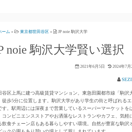
ホーム
»
東京都世田谷区
»
JP noie 駒沢大学
JP noie 駒沢大学賢い選択
2021年6月5日
2024年7月
SEZ
田谷区上馬に建つ高級賃貸マンション。東急田園都市線「駒沢
」徒歩5分に位置します。駒沢大学があり学生の街と呼ばれるエ
です。駅周辺には深夜まで営業しているスーパーマーケットを
、コンビニエンスストアやお洒落なレストランやカフェ、気軽
る飲食チェーン店もある暮らしやすい環境。自然が豊富な駒沢
ピック公園もあり憩いの場として親しまれています。