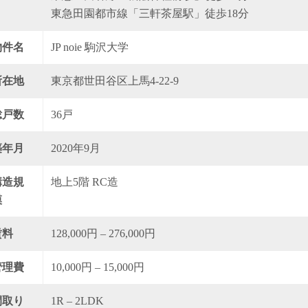
東急田園都市線「三軒茶屋駅」徒歩18分
物件名
JP noie 駒沢大学
所在地
東京都世田谷区上馬4-22-9
総戸数
36戸
築年月
2020年9月
構造規
地上5階 RC造
模
賃料
128,000円 – 276,000円
管理費
10,000円 – 15,000円
間取り
1R – 2LDK