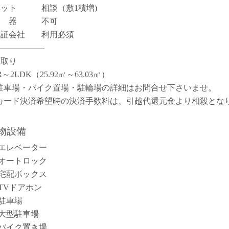
ペット 相談（敷1積増)
楽 器 不可
保証会社 利用必須
――――――
間取り
R～2LDK（25.92㎡～63.03㎡）
駐車場・バイク置場・駐輪場の詳細はお問合せ下さいませ。
カード決済希望時の決済手数料は、引越代還元金より相殺とな
。
物設備
エレベーター
オートロック
宅配ボックス
TVドアホン
駐車場
大型駐車場
バイク置き場