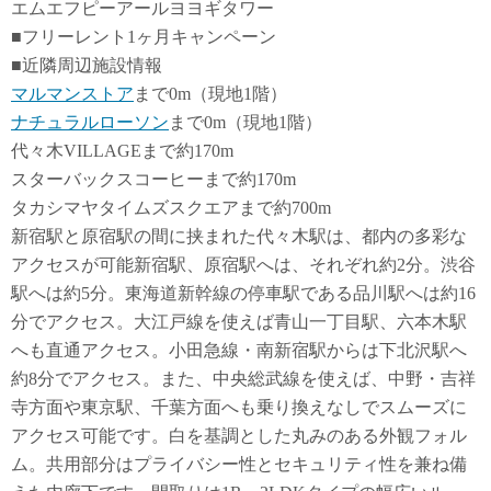
エムエフピーアールヨヨギタワー
■フリーレント1ヶ月キャンペーン
■近隣周辺施設情報
マルマンストア
まで0m（現地1階）
ナチュラルローソン
まで0m（現地1階）
代々木VILLAGEまで約170m
スターバックスコーヒーまで約170m
タカシマヤタイムズスクエアまで約700m
新宿駅と原宿駅の間に挟まれた代々木駅は、都内の多彩な
アクセスが可能新宿駅、原宿駅へは、それぞれ約2分。渋谷
駅へは約5分。東海道新幹線の停車駅である品川駅へは約16
分でアクセス。大江戸線を使えば青山一丁目駅、六本木駅
へも直通アクセス。小田急線・南新宿駅からは下北沢駅へ
約8分でアクセス。また、中央総武線を使えば、中野・吉祥
寺方面や東京駅、千葉方面へも乗り換えなしでスムーズに
アクセス可能です。白を基調とした丸みのある外観フォル
ム。共用部分はプライバシー性とセキュリティ性を兼ね備