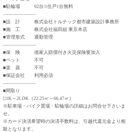
■駐輪場 92台/1住戸1台無料
―――――――
■設 計 株式会社トルテック都市建築設計事務所
■施 工 株式会社福田組 東京本店
■管理形式 通勤管理
―――――――
■保 険 借家人賠償付き火災保険要加入
■ペット 不可
■楽 器 不可
■保証会社 利用必須
―――――――
■間取り
□1K～2LDK（22.25㎡～66.47㎡）
※駐車場・バイク置場・駐輪場の詳細はお問合せ下さいま
せ。
※カード決済希望時の決済手数料は、引越代還元金より相
殺となります。