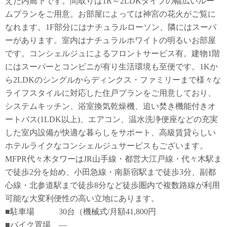
えた内廊下です。間取りは1R～2LDKタイプの幅広いルー
ムプランをご用意。お部屋によっては神宮の花火がご覧に
なれます。1F部分にはナチュラルローソン、隣にはスーパ
ーがあります。室内はナチュラルホワイトの明るいお部屋
です。コンシェルジュによるフロントサービス有。建物1階
にはスーパーとコンビニが有り生活環境も至便です。1Kか
ら2LDKのシングルからディンクス・ファミリーまで様々な
ライフスタイルに対応した住戸プランをご用意しており、
システムキッチン、浴室換気乾燥機、追い焚き機能付きオ
ートバス(1LDK以上)、エアコン、温水洗浄便座などの充実
した室内設備が快適な暮らしをサポート、高級賃貸らしい
ホテルライクなコンシェルジュサービスもございます。
MFPR代々木タワーはJR山手線・都営大江戸線・代々木駅ま
で徒歩2分を始め、小田急線・南新宿駅まで徒歩3分、副都
心線・北参道駅まで徒歩8分など徒歩圏内で複数路線が利用
可能な大変利便性の高い立地にあります。
■駐車場 30台（機械式/月額41,800円
■バイク置場 ―