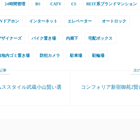
24時間管理
BS
CATV
CS
REIT系ブランドマンション
TVドアホン
インターネット
エレベーター
オートロック
デザイナーズ
バイク置き場
内廊下
宅配ボックス
敷地内ゴミ置き場
防犯カメラ
駐車場
駐輪場
記事
次
ムススタイル武蔵小山賢い選
コンフォリア新宿御苑2賢