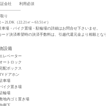
保証会社 利用必須
――――――
間取り
R～2LDK（22.21㎡～63.51㎡）
駐車場・バイク置場・駐輪場の詳細はお問合せ下さいませ。
カード決済希望時の決済手数料は、引越代還元金より相殺とな
。
物設備
エレベーター
オートロック
宅配ボックス
TVドアホン
駐車場
バイク置き場
駐輪場
敷地内ゴミ置き場
内廊下