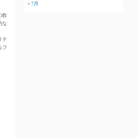
« 7月
の飲
的な
リテ
るフ