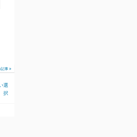
の記事
い選
択