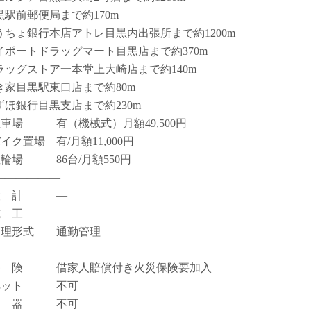
黒駅前郵便局まで約170m
うちょ銀行本店アトレ目黒内出張所まで約1200m
イポートドラッグマート目黒店まで約370m
ラッグストア一本堂上大崎店まで約140m
き家目黒駅東口店まで約80m
ずほ銀行目黒支店まで約230m
駐車場 有（機械式）月額49,500円
イク置場 有/月額11,000円
駐輪場 86台/月額550円
――――――
設 計 ―
施 工 ―
管理形式 通勤管理
――――――
保 険 借家人賠償付き火災保険要加入
ペット 不可
楽 器 不可