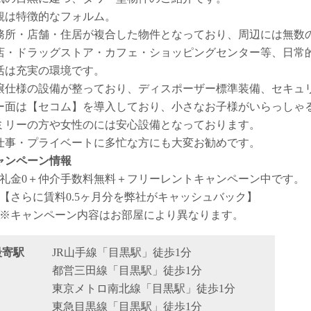
観は特徴的なフォルム。
務所・店舗・住居が複合した物件となっており、周辺には無数
店・ドラッグストア・カフェ・ショッピングセンター等、日常
活は充実の環境です。
譲仕様の設備が整っており、ディスポーザー標準装備、セキュ
ー面は【セコム】を導入しており、小さなお子様がいらっしゃ
ミリーの方や女性のには安心設備となっております。
仕事・プライベートに多忙な方にも大変お勧めです。
ャンペーン情報
礼金0
＋
仲介手数料無料
＋
フリーレント
キャンペーン中です。
【さらに賃料0.5ヶ月分を弊社がキャッシュバック】
※キャンペーン内容はお部屋により異なります。
最寄駅
JR山手線「目黒駅」徒歩1分
都営三田線「目黒駅」徒歩1分
東京メトロ南北線「目黒駅」徒歩1分
東急目黒線「目黒駅」徒歩1分