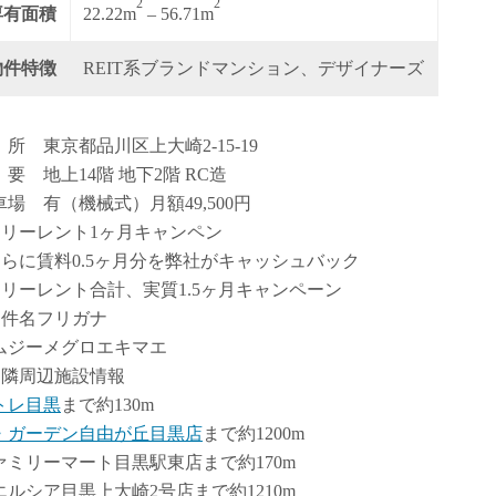
2
2
専有面積
22.22m
– 56.71m
物件特徴
REIT系ブランドマンション、デザイナーズ
 所 東京都品川区上大崎2-15-19
 要 地上14階 地下2階 RC造
車場 有（機械式）月額49,500円
フリーレント1ヶ月キャンペン
さらに賃料0.5ヶ月分を弊社がキャッシュバック
フリーレント合計、実質1.5ヶ月キャンペーン
物件名フリガナ
ムジーメグロエキマエ
近隣周辺施設情報
トレ目黒
まで約130m
・ガーデン自由が丘目黒店
まで約1200m
ァミリーマート目黒駅東店まで約170m
エルシア目黒上大崎2号店まで約1210m