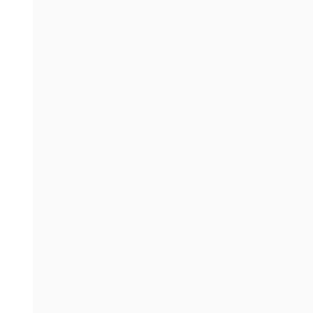
。
。
。