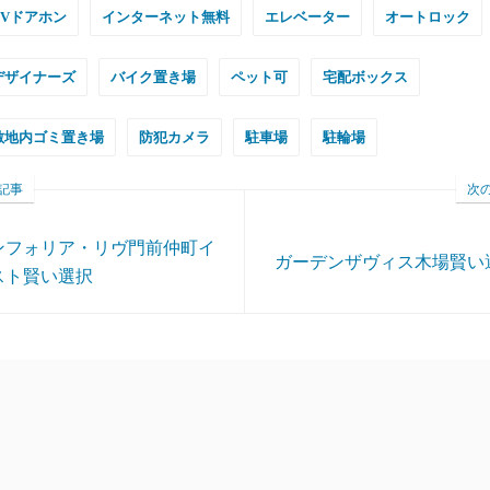
TVドアホン
インターネット無料
エレベーター
オートロック
デザイナーズ
バイク置き場
ペット可
宅配ボックス
敷地内ゴミ置き場
防犯カメラ
駐車場
駐輪場
記事
次
ンフォリア・リヴ門前仲町イ
ガーデンザヴィス木場賢い
スト賢い選択