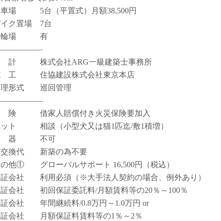
駐車場 5台（平置式）月額38,500円
バイク置場 7台
駐輪場 有
――――――
設 計 株式会社ARG一級建築士事務所
施 工 住協建設株式会社東京本店
管理形式 巡回管理
――――――
保 険 借家人賠償付き火災保険要加入
ペット 相談（小型犬又は猫1匹迄/敷1積増）
楽 器 不可
鍵交換代 新築の為不要
その他① グローバルサポート 16,500円（税込）
保証会社 利用必須（※大手法人契約の場合、例外あり）
保証会社 初回保証委託料/月額賃料等の20％～100％
保証会社 年間継続料/0.8万円～1.0万円 or
保証会社 月額保証料賃料等の1％～2％