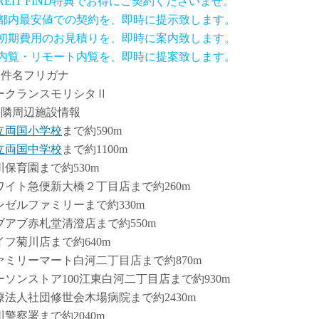
 REIT FIND特典でお得にご契約くださいませ。
.都内最安値での契約を、即時に提示致します。
.初期費用のお見積りを、即時に案内致します。
.内覧・リモート内覧を、即時に提案致します。
物件名フリガナ
ークランスモリシタⅡ
近隣周辺施設情報
立両国小学校
まで約590m
立両国中学校
まで約1100m
川保育園まで約530m
ワイト急便新大橋２丁目店まで約260m
ンゼルファミリーまで約330m
ブアブ赤札堂清澄店まで約550m
イフ菊川店まで約640m
ァミリーマート白河二丁目店まで約870m
ーソンストア100江東白河二丁目店まで約930m
療法人社団修世会木場病院まで約2430m
川警察署まで約2040m