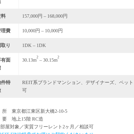
模
賃料
157,000円 – 168,000円
管理費
10,000円 – 10,000円
間取り
1DK – 1DK
2
2
専有面
30.13m
– 30.15m
積
物件特
REIT系ブランドマンション、デザイナーズ、ペット
徴
可
 所 東京都江東区新大橋2-10-5
 要 地上15階 RC造
全部屋対象／実質フリーレント2ヶ月／相談可