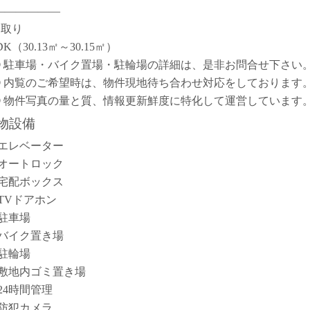
――――――
間取り
DK（30.13㎡～30.15㎡）
① 駐車場・バイク置場・駐輪場の詳細は、是非お問合せ下さい
② 内覧のご希望時は、物件現地待ち合わせ対応をしております
③ 物件写真の量と質、情報更新鮮度に特化して運営しています
物設備
エレベーター
オートロック
宅配ボックス
TVドアホン
駐車場
バイク置き場
駐輪場
敷地内ゴミ置き場
24時間管理
防犯カメラ