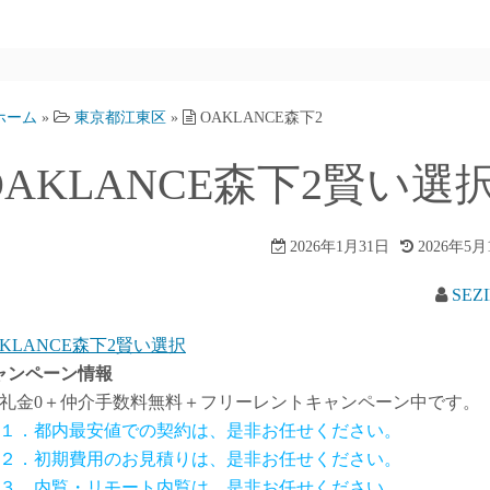
ホーム
»
東京都江東区
»
OAKLANCE森下2
OAKLANCE森下2賢い選
2026年1月31日
2026年5月
SEZ
AKLANCE森下2賢い選択
ャンペーン情報
礼金0
＋
仲介手数料無料
＋
フリーレント
キャンペーン中です。
１．都内最安値での契約は、是非お任せください。
２．初期費用のお見積りは、是非お任せください。
３．内覧・リモート内覧は、是非お任せください。