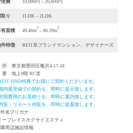
管理費
10,000円 – 20,000円
間取り
1LDK – 2LDK
2
2
専有面積
49.40m
– 86.39m
物件特徴
REIT系ブランドマンション、デザイナーズ
 所 東京都墨田区亀沢4-17-18
 要 地上9階 RC造
 REIT FIND特典でお得にご契約くださいませ。
.都内最安値での契約を、即時に提示致します。
.初期費用のお見積りを、即時に案内致します。
.内覧・リモート内覧を、即時に提案致します。
物件名フリガナ
ィープレイスホクサイエスティ
近隣周辺施設情報