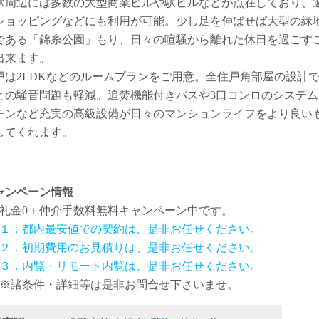
駅周辺には多数の大型商業ビルや駅ビルなどが点在しており、
ショッピングなどにも利用が可能。少し足を伸ばせば大型の緑
である「錦糸公園」もり、日々の喧騒から離れた休日を過ごす
出来ます。
戸は2LDKなどのルームプランをご用意。全住戸角部屋の設計
との騒音問題も軽減。追焚機能付きバスや3口コンロのシステム
チンなど充実の高級設備が日々のマンションライフをより良い
してくれます。
ャンペーン情報
礼金0
＋
仲介手数料無料
キャンペーン中です。
１．都内最安値での契約は、是非お任せください。
２．初期費用のお見積りは、是非お任せください。
３．内覧・リモート内覧は、是非お任せください。
※諸条件・詳細等は是非お問合せ下さいませ。