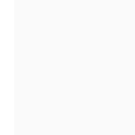
。
。
。