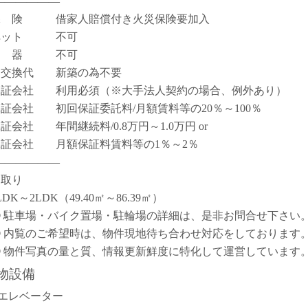
――――――
保 険 借家人賠償付き火災保険要加入
ペット 不可
楽 器 不可
鍵交換代 新築の為不要
保証会社 利用必須（※大手法人契約の場合、例外あり）
保証会社 初回保証委託料/月額賃料等の20％～100％
保証会社 年間継続料/0.8万円～1.0万円 or
保証会社 月額保証料賃料等の1％～2％
――――――
間取り
LDK～2LDK（49.40㎡～86.39㎡）
① 駐車場・バイク置場・駐輪場の詳細は、是非お問合せ下さい
② 内覧のご希望時は、物件現地待ち合わせ対応をしております
③ 物件写真の量と質、情報更新鮮度に特化して運営しています
物設備
エレベーター