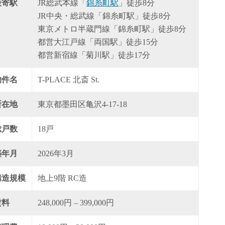
最寄駅
JR総武本線「
錦糸町駅
」徒歩8分
JR中央・総武線「錦糸町駅」徒歩8分
東京メトロ半蔵門線「錦糸町駅」徒歩8分
都営大江戸線「両国駅」徒歩15分
都営新宿線「菊川駅」徒歩17分
物件名
T-PLACE 北斎 St.
所在地
東京都墨田区亀沢4-17-18
総戸数
18戸
築年月
2026年3月
構造規模
地上9階 RC造
賃料
248,000円 – 399,000円