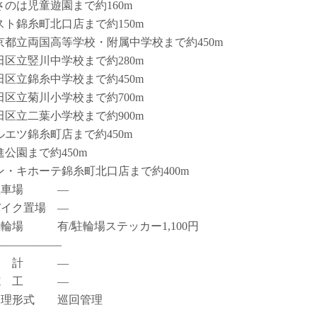
さのは児童遊園まで約160m
スト錦糸町北口店まで約150m
京都立両国高等学校・附属中学校まで約450m
田区立竪川中学校まで約280m
田区立錦糸中学校まで約450m
田区立菊川小学校まで約700m
田区立二葉小学校まで約900m
ルエツ錦糸町店まで約450m
進公園まで約450m
ン・キホーテ錦糸町北口店まで約400m
駐車場 ―
バイク置場 ―
駐輪場 有/駐輪場ステッカー1,100円
――――――
設 計 ―
施 工 ―
管理形式 巡回管理