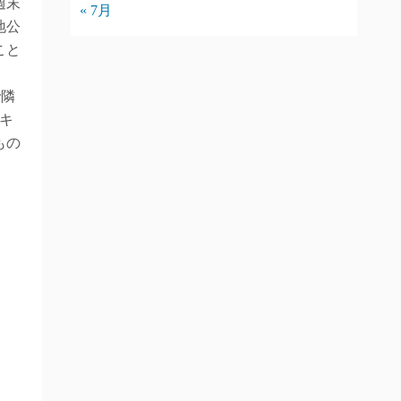
週末
« 7月
地公
こと
で隣
キ
もの