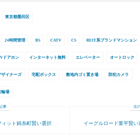
東京都墨田区
24時間管理
BS
CATV
CS
REIT系ブランドマンション
TVドアホン
インターネット無料
エレベーター
オートロック
デザイナーズ
宅配ボックス
敷地内ゴミ置き場
防犯カメラ
駐輪場
記事
次
フィット錦糸町賢い選択
イーグルロード業平賢い