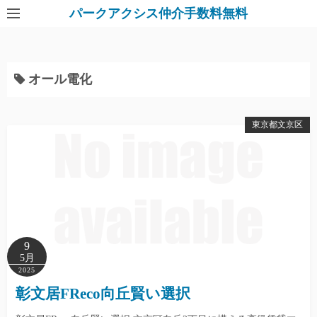
パークアクシス仲介手数料無料
オール電化
東京都文京区
9
5月
2025
彰文居FReco向丘賢い選択