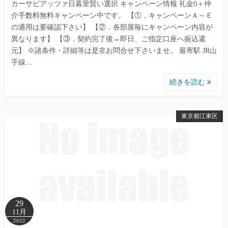
カーサピアッツァ日暮里賢い選択 キャンペーン情報 礼金0＋仲
介手数料無料キャンペーン中です。 【①．キャンペーンＡ～Ｅ
の適用は要確認下さい】 【②．各部屋毎にキャンペーン内容が
異なります】 【③．契約完了後→即日、ご指定口座へ振込還
元】 ※諸条件・詳細等は是非お問合せ下さいませ。 最寄駅 JR山
手線…
続きを読む
東京都江東区
29
11月
2022