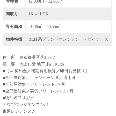
管理費
12,000円 – 12,000円
間取り
1K – 1LDK
2
2
専有面積
21.06m
– 50.55m
物件特徴
REIT系ブランドマンション、デザイナーズ
住 所 東京都港区芝3-39-7
概 要 地上13階 地下1階 SRC造
■【→ 契約金／初期費用概算／即日お見積り】
■全部屋対象／キャンペーンＢ／適用可
■全部屋対象／フリーレント1ヶ月
■全部屋対象／実質フリーレント2ヶ月
■物件名フリガナ
トウツウレジデンスシバ
東通レジデンス芝