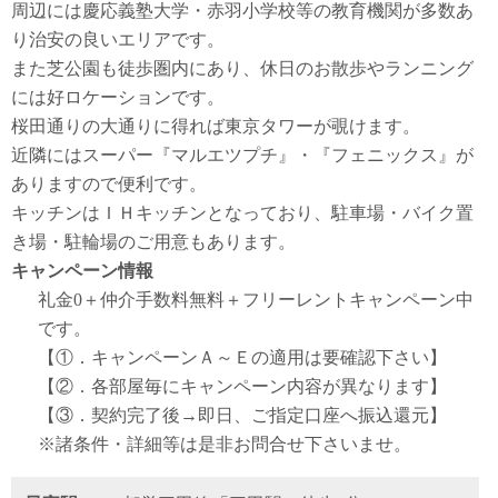
周辺には慶応義塾大学・赤羽小学校等の教育機関が多数あ
り治安の良いエリアです。
また芝公園も徒歩圏内にあり、休日のお散歩やランニング
には好ロケーションです。
桜田通りの大通りに得れば東京タワーが覗けます。
近隣にはスーパー『マルエツプチ』・『フェニックス』が
ありますので便利です。
キッチンはＩＨキッチンとなっており、駐車場・バイク置
き場・駐輪場のご用意もあります。
キャンペーン情報
礼金0
＋
仲介手数料無料
＋
フリーレント
キャンペーン中
です。
【①．キャンペーンＡ～Ｅの適用は要確認下さい】
【②．各部屋毎にキャンペーン内容が異なります】
【③．契約完了後→即日、ご指定口座へ振込還元】
※諸条件・詳細等は是非お問合せ下さいませ。