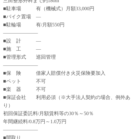
三田整形外科まで約180m
■駐車場 有（機械式）月額33,000円
■バイク置場 ―
■駐輪場 有/月額550円
―――――――
■設 計 ―
■施 工 ―
■管理形式 巡回管理
―――――――
■保 険 借家人賠償付き火災保険要加入
■ペット 不可
■楽 器 不可
■保証会社 利用必須（※大手法人契約の場合、例外あ
り）
初回保証委託料/月額賃料等の30％～50％
年間継続料/0.8万円～1.0万円
―――――――
■間取り