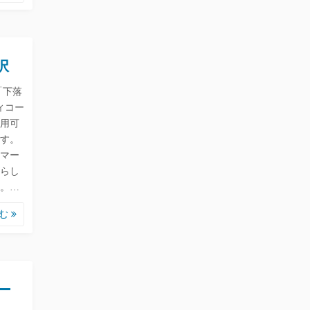
択
「下落
ィコー
利用可
す。
マー
らし
。…
読む
ー