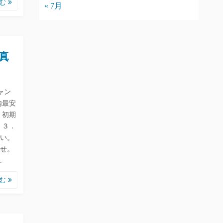
読む
« 7月
真
ャン
内最安
．初期
 ３．
い。
せ。
…
読む