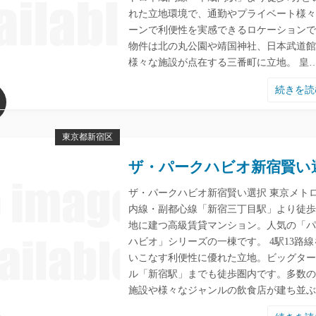
れた立地環境で、通勤やプライベート様々
ーンで利便性を実感できるロケーションで
物件は北の丸公園‎や靖国神社、日本武道
様々な施設が点在する三番町に立地。 皇
続きを
東京都新宿区
ザ・パークハビオ新宿賢い
ザ・パークハビオ新宿賢い選択 東京メト
内線・副都心線「新宿三丁目駅」より徒歩
地に建つ高級賃貸マンション。人気の「パ
ハビオ」シリーズの一棟です。 4駅13路線
いこなす利便性に優れた立地。ビッグター
ル「新宿駅」までも徒歩圏内です。多数の
施設や様々なジャンルの飲食店が建ち並ぶ