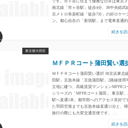
です。市ヶ谷に住まう優雅な日常は東京メ
南北線「市ヶ谷駅」徒歩4分、JR中央総武
京メトロ有楽町線「徒歩7分」の好ロケー
ン。都心自在の「新宿駅」まで電車直通約
続きを
東京都大田区
ＭＦＰＲコート蒲田賢い選
ＭＦＰＲコート蒲田賢い選択 JR京浜東北
田駅」京急本線「京急蒲田駅」2路線使用
立地に建つ、高級賃貸マンションMFPRコ
シリーズの「MFPRコート蒲田」 東京駅
駅へ直通1本。都市部へのアクセス良好で
た羽田空港までも京急本線直通11分と、
旅行の際にも大変交通至便です。 …
続きを