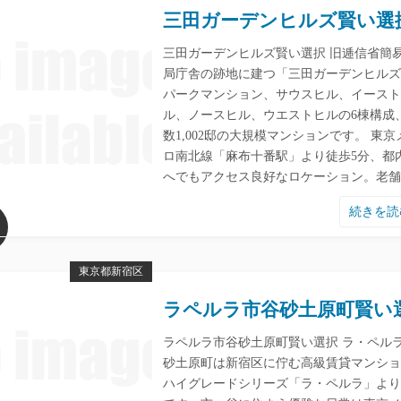
三田ガーデンヒルズ賢い選
三田ガーデンヒルズ賢い選択 旧逓信省簡
局庁舎の跡地に建つ「三田ガーデンヒルズ
パークマンション、サウスヒル、イースト
ル、ノースヒル、ウエストヒルの6棟構成
数1,002邸の大規模マンションです。 東京
ロ南北線「麻布十番駅」より徒歩5分、都
へでもアクセス良好なロケーション。老舗
続きを
東京都新宿区
ラペルラ市谷砂土原町賢い
ラペルラ市谷砂土原町賢い選択 ラ・ペル
砂土原町は新宿区に佇む高級賃貸マンショ
ハイグレードシリーズ「ラ・ペルラ」より