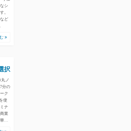
なシ
す。
館など
…
読む
選択
ロ丸ノ
7分の
ーク
を使
ミナ
商業
華…