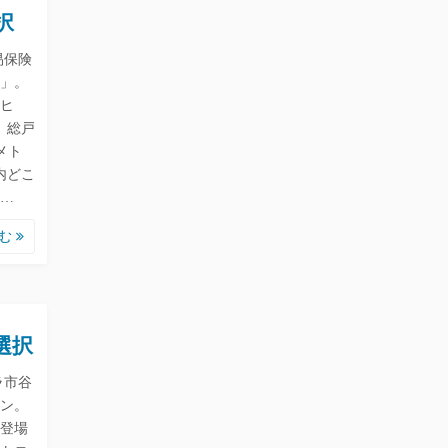
択
易保険
」。
ヒ
、総戸
メト
内どこ
…
読む
選択
ラ市谷
ン。
登場