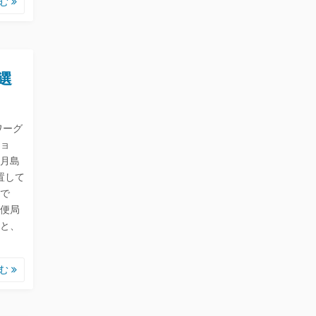
読む
選
ワーグ
ョ
月島
置して
で
便局
と、
読む