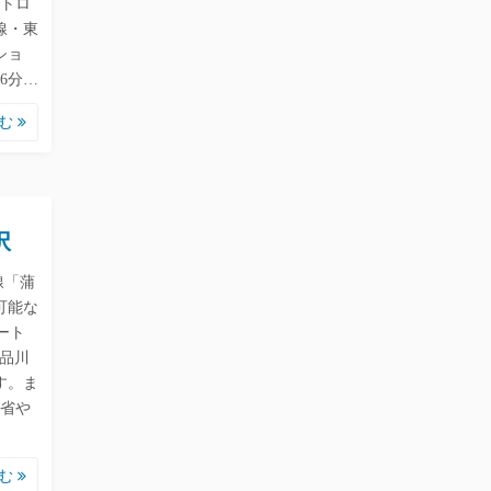
トロ
線・東
ショ
6分…
読む
択
線「蒲
可能な
ート
、品川
す。ま
帰省や
読む