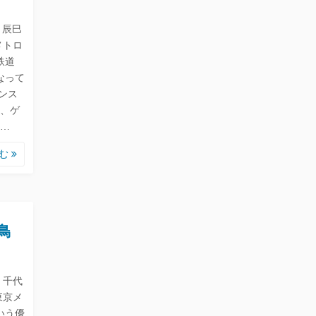
 辰巳
メトロ
鉄道
なって
ンス
、ゲ
…
読む
鳥
 千代
東京メ
いう優