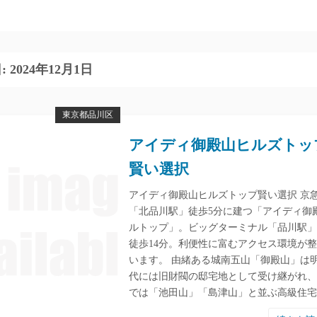
:
2024年12月1日
東京都品川区
アイディ御殿山ヒルズトッ
賢い選択
アイディ御殿山ヒルズトップ賢い選択 京
「北品川駅」徒歩5分に建つ「アイディ御
ルトップ」。ビッグターミナル「品川駅」
徒歩14分。利便性に富むアクセス環境が
います。 由緒ある城南五山「御殿山」は
代には旧財閥の邸宅地として受け継がれ、
では「池田山」「島津山」と並ぶ高級住宅