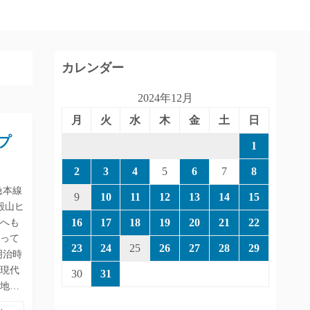
カレンダー
2024年12月
月
火
水
木
金
土
日
プ
1
2
3
4
5
6
7
8
急本線
9
10
11
12
13
14
15
殿山ヒ
16
17
18
19
20
21
22
へも
整って
23
24
25
26
27
28
29
明治時
現代
30
31
地…