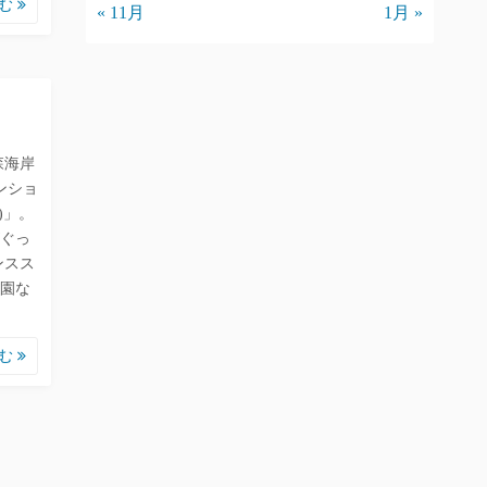
読む
« 11月
1月 »
森海岸
ンショ
)」。
ぐっ
ンスス
園な
読む