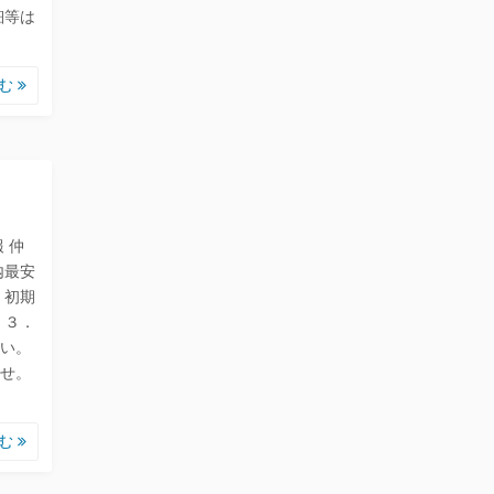
細等は
読む
 仲
内最安
．初期
 ３．
い。
せ。
読む