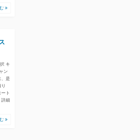
読む
ス
択 キ
ャン
は、是
積り
モート
・詳細
読む