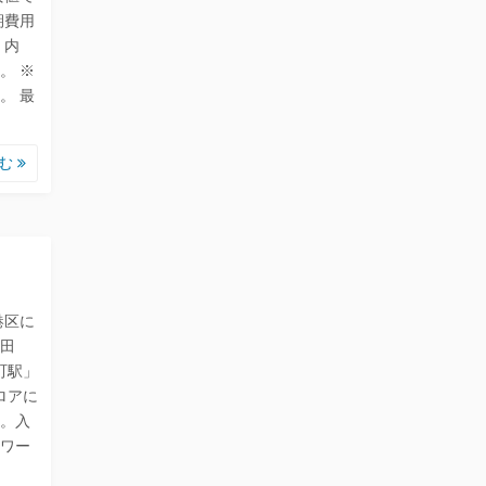
期費用
．内
。 ※
。 最
読む
は港区に
田
町駅」
ロアに
。入
ワー