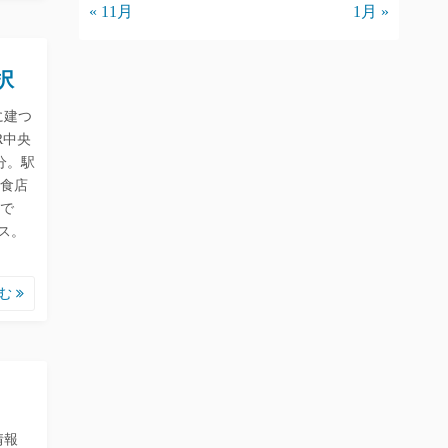
« 11月
1月 »
択
に建つ
R中央
分。駅
食店
で
ス。
読む
情報