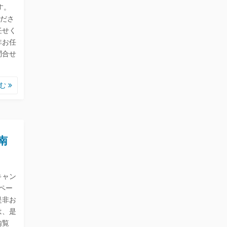
す。
ださ
任せく
非お任
問合せ
読む
南
キャン
ペー
是非お
は、是
内覧