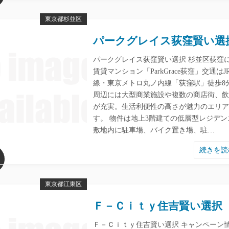
東京都杉並区
パークグレイス荻窪賢い選
パークグレイス荻窪賢い選択 杉並区荻窪
賃貸マンション「ParkGrace荻窪」交通はJ
線・東京メトロ丸ノ内線「荻窪駅」徒歩8
周辺には大型商業施設や複数の商店街、飲
が充実。生活利便性の高さが魅力のエリア
す。 物件は地上3階建ての低層型レジデン
敷地内に駐車場、バイク置き場、駐…
続きを
東京都江東区
Ｆ－Ｃｉｔｙ住吉賢い選択
Ｆ－Ｃｉｔｙ住吉賢い選択 キャンペーン