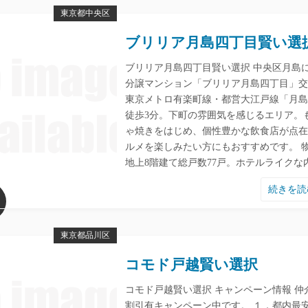
東京都中央区
ブリリア月島四丁目賢い選
ブリリア月島四丁目賢い選択 中央区月島
分譲マンション「ブリリア月島四丁目」交
東京メトロ有楽町線・都営大江戸線「月島
徒歩3分。下町の雰囲気を感じるエリア。
ゃ焼きをはじめ、個性豊かな飲食店が点在
ルメを楽しみたい方にもおすすめです。 
地上8階建て総戸数77戸。ホテルライクな
続きを
東京都品川区
コモド戸越賢い選択
コモド戸越賢い選択 キャンペーン情報 仲
割引有キャンペーン中です。 １．都内最