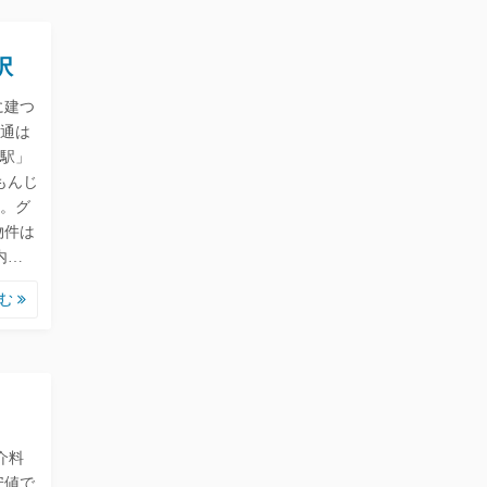
択
に建つ
通は
駅」
もんじ
。グ
物件は
内…
読む
介料
安値で