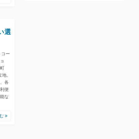
い選
トコー
ョ
町
立地。
、各
利便
能な
読む