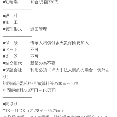
■駐輪場 10台/月額330円
―――――――
■設 計 ―
■施 工 ―
■管理形式 巡回管理
―――――――
■保 険 借家人賠償付き火災保険要加入
■ペット 不可
■楽 器 不可
■鍵交換代 新築の為不要
■保証会社 利用必須（※大手法人契約の場合、例外あ
り）
初回保証委託料/月額賃料等の30％～50％
年間継続料/0.8万円～1.0万円
―――――――
■間取り
□1K～1LDK（21.78㎡～35.75㎡）