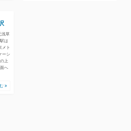
択
元浅草
駅は
京メト
ケーシ
の上
面へ
読む