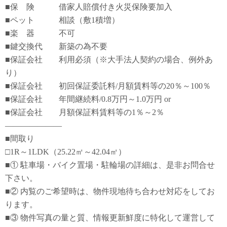
■保 険 借家人賠償付き火災保険要加入
■ペット 相談（敷1積増）
■楽 器 不可
■鍵交換代 新築の為不要
■保証会社 利用必須（※大手法人契約の場合、例外あ
り）
■保証会社 初回保証委託料/月額賃料等の20％～100％
■保証会社 年間継続料/0.8万円～1.0万円 or
■保証会社 月額保証料賃料等の1％～2％
―――――――
■間取り
□1R～1LDK（25.22㎡～42.04㎡）
■① 駐車場・バイク置場・駐輪場の詳細は、是非お問合せ
下さい。
■② 内覧のご希望時は、物件現地待ち合わせ対応をしてお
ります。
■③ 物件写真の量と質、情報更新鮮度に特化して運営して