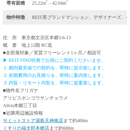
2
2
専有面積
25.22m
– 42.04m
物件特徴
REIT系ブランドマンション、デザイナーズ、
住 所 東京都文京区本郷3-6-13
概 要 地上12階 RC造
■全部屋対象／実質フリーレント1ヶ月／相談可
▶ REIT FIND特典でお得にご契約くださいませ。
１.都内最安値での契約を、即時に提示致します。
２.初期費用のお見積りを、即時に案内致します。
３.内覧・リモート内覧を、即時に提案致します。
■物件名フリガナ
アリビスホンゴウサンチョウメ
Alivis本郷三丁目
■近隣周辺施設情報
サミットストア湯島天神南店
まで約400m
くすりの福太郎本郷店
まで約600m