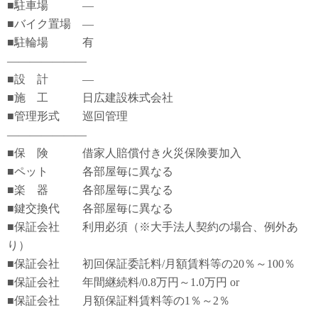
■駐車場 ―
■バイク置場 ―
■駐輪場 有
―――――――
■設 計 ―
■施 工 日広建設株式会社
■管理形式 巡回管理
―――――――
■保 険 借家人賠償付き火災保険要加入
■ペット 各部屋毎に異なる
■楽 器 各部屋毎に異なる
■鍵交換代 各部屋毎に異なる
■保証会社 利用必須（※大手法人契約の場合、例外あ
り）
■保証会社 初回保証委託料/月額賃料等の20％～100％
■保証会社 年間継続料/0.8万円～1.0万円 or
■保証会社 月額保証料賃料等の1％～2％