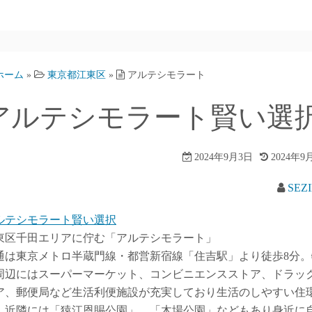
ホーム
»
東京都江東区
»
アルテシモラート
アルテシモラート賢い選
2024年9月3日
2024年9
SEZ
ルテシモラート賢い選択
東区千田エリアに佇む「アルテシモラート」
通は東京メトロ半蔵門線・都営新宿線「住吉駅」より徒歩8分。
周辺にはスーパーマーケット、コンビニエンスストア、ドラッ
ア、郵便局など生活利便施設が充実しており生活のしやすい住
。近隣には「猿江恩賜公園」、「木場公園」などもあり身近に