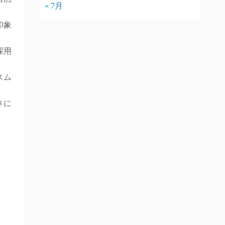
« 7月
印象
採用
スム
さに
。