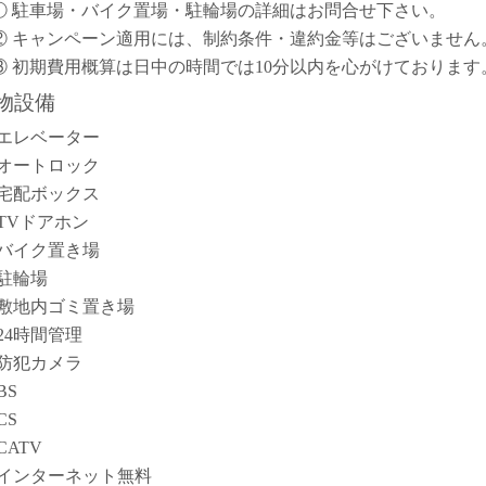
① 駐車場・バイク置場・駐輪場の詳細はお問合せ下さい。
② キャンペーン適用には、制約条件・違約金等はございません
③ 初期費用概算は日中の時間では10分以内を心がけております
物設備
エレベーター
オートロック
宅配ボックス
TVドアホン
バイク置き場
駐輪場
敷地内ゴミ置き場
24時間管理
防犯カメラ
BS
CS
CATV
インターネット無料