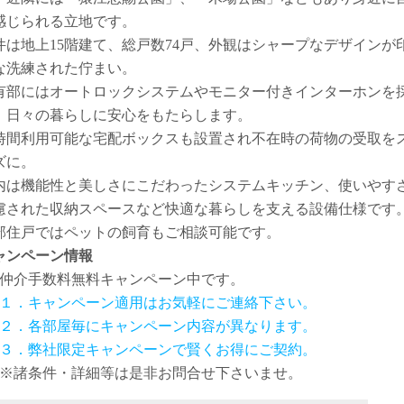
感じられる立地です。
件は地上15階建て、総戸数74戸、外観はシャープなデザインが
な洗練された佇まい。
有部にはオートロックシステムやモニター付きインターホンを
、日々の暮らしに安心をもたらします。
4時間利用可能な宅配ボックスも設置され不在時の荷物の受取を
ズに。
内は機能性と美しさにこだわったシステムキッチン、使いやす
慮された収納スペースなど快適な暮らしを支える設備仕様です
部住戸ではペットの飼育もご相談可能です。
ャンペーン情報
仲介手数料無料
キャンペーン中です。
１．キャンペーン適用はお気軽にご連絡下さい。
２．各部屋毎にキャンペーン内容が異なります。
３．弊社限定キャンペーンで賢くお得にご契約。
※諸条件・詳細等は是非お問合せ下さいませ。