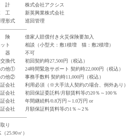
設 計 株式会社アクシス
施 工 新英興業株式会社
管理形式 巡回管理
――――――
保 険 借家人賠償付き火災保険要加入
ペット 相談（小型犬：敷1積増 猫：敷2積増）
楽 器 不可
鍵交換代 初回契約時27,500円（税込）
その他① 24時間緊急サポート 契約時22,000円（税込）
その他② 事務手数料 契約時11,000円（税込）
保証会社 利用必須（※大手法人契約の場合、例外あり）
保証会社 初回保証委託料/月額賃料等の20％～100％
保証会社 年間継続料/0.8万円～1.0万円 or
保証会社 月額保証料賃料等の1％～2％
――――――
間取り
K（25.90㎡）