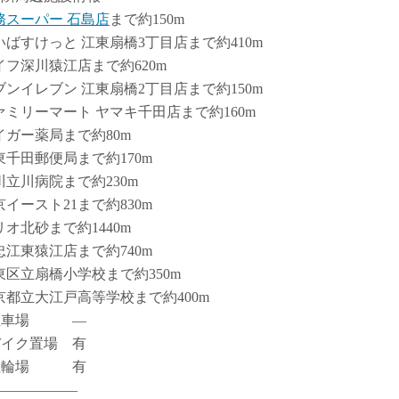
務スーパー 石島店
まで約150m
いばすけっと 江東扇橋3丁目店まで約410m
イフ深川猿江店まで約620m
ブンイレブン 江東扇橋2丁目店まで約150m
ァミリーマート ヤマキ千田店まで約160m
イガー薬局まで約80m
東千田郵便局まで約170m
川立川病院まで約230m
京イースト21まで約830m
リオ北砂まで約1440m
忠江東猿江店まで約740m
東区立扇橋小学校まで約350m
京都立大江戸高等学校まで約400m
駐車場 ―
バイク置場 有
駐輪場 有
――――――