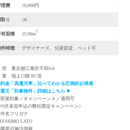
管理費
10,000円
間取り
1K
2
専有面積
25.90m
物件特徴
デザイナーズ、分譲賃貸、ペット可
 所 東京都江東区千田6-6
 要 地上15階 RC造
契約金「高還元率」比べてわかる圧倒的お得感
高還元「対象物件」詳細はこちら ▶
全部屋対象／キャンペーンＡ／適用可
※9月末迄申込の弊社限定キャンペーン）
物件名フリガナ
TESSIMO LATO
近隣周辺施設情報