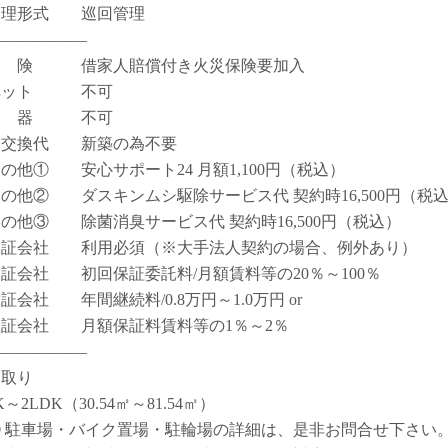
管理形式 巡回管理
――――――
保 険 借家人賠償付き火災保険要加入
ペット 不可
楽 器 不可
鍵交換代 新築の為不要
その他① 安心サポート24 月額1,100円（税込）
その他② ダスキンムシ駆除サービス代 契約時16,500円（税
その他③ 除菌消臭サービス代 契約時16,500円（税込）
保証会社 利用必須（※大手法人契約の場合、例外あり）
保証会社 初回保証委託料/月額賃料等の20％～100％
保証会社 年間継続料/0.8万円～1.0万円 or
保証会社 月額保証料賃料等の1％～2％
――――――
間取り
K～2LDK（30.54㎡～81.54㎡）
① 駐車場・バイク置場・駐輪場の詳細は、是非お問合せ下さい