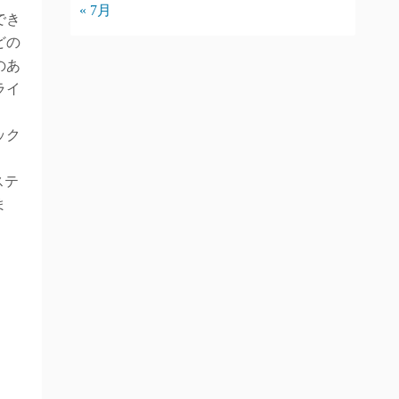
« 7月
でき
どの
のあ
ライ
ック
ステ
ま