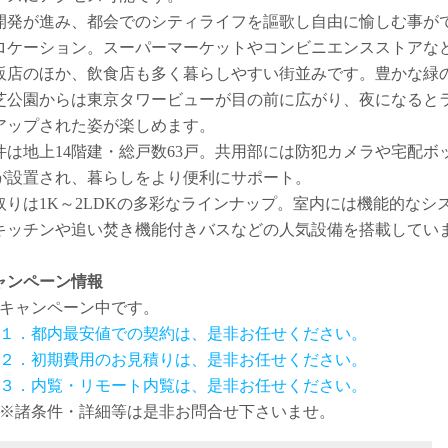
開発が進み、都会でのシティライフを謳歌し自由に愉しむ事が
ロケーション。スーパーマーケットやコンビニエンスストアな
販店のほか、飲食店も多く暮らしやすい街並みです。豊かな緑
芝公園からは東京タワービューが目の前に広がり、夜になると
アップされた姿が楽しめます。
件は地上14階建・総戸数63戸。共用部には防犯カメラや宅配ボ
が設置され、暮らしをより便利にサポート。
取りは1K～2LDKの多彩なラインナップ。室内には機能的なシ
キッチンや追い焚き機能付きバスなどの人気設備を搭載してい
。
ャンペーン情報
キャンペーン中です。
１．都内最安値での契約は、是非お任せください。
２．初期費用のお見積りは、是非お任せください。
３．内覧・リモート内覧は、是非お任せください。
※諸条件・詳細等は是非お問合せ下さいませ。