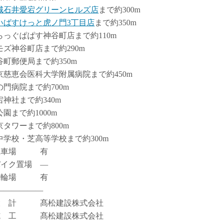
城石井愛宕グリーンヒルズ店
まで約300m
いばすけっと虎ノ門3丁目店
まで約350m
らっぐぱぱす神谷町店まで約110m
モズ神谷町店まで約290m
谷町郵便局まで約350m
京慈恵会医科大学附属病院まで約450m
の門病院まで約700m
宕神社まで約340m
公園まで約1000m
京タワーまで約800m
中学校・芝高等学校まで約300m
駐車場 有
バイク置場 ―
駐輪場 有
――――――
設 計 髙松建設株式会社
施 工 髙松建設株式会社