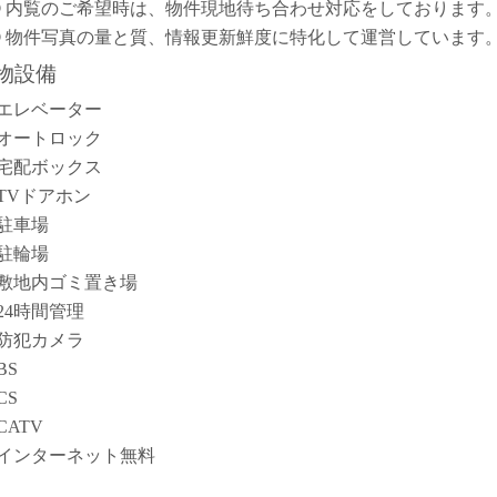
② 内覧のご希望時は、物件現地待ち合わせ対応をしております
③ 物件写真の量と質、情報更新鮮度に特化して運営しています
物設備
エレベーター
オートロック
宅配ボックス
TVドアホン
駐車場
駐輪場
敷地内ゴミ置き場
24時間管理
防犯カメラ
BS
CS
CATV
インターネット無料