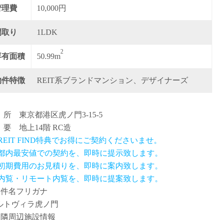
管理費
10,000円
間取り
1LDK
2
専有面積
50.99m
物件特徴
REIT系ブランドマンション、デザイナーズ
 所 東京都港区虎ノ門3-15-5
 要 地上14階 RC造
 REIT FIND特典でお得にご契約くださいませ。
.都内最安値での契約を、即時に提示致します。
.初期費用のお見積りを、即時に案内致します。
.内覧・リモート内覧を、即時に提案致します。
物件名フリガナ
ルトヴィラ虎ノ門
近隣周辺施設情報