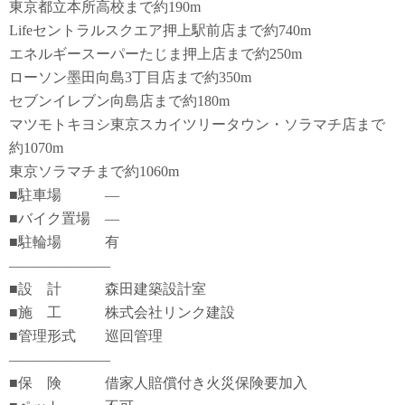
東京都立本所高校まで約190m
Lifeセントラルスクエア押上駅前店まで約740m
エネルギースーパーたじま押上店まで約250m
ローソン墨田向島3丁目店まで約350m
セブンイレブン向島店まで約180m
マツモトキヨシ東京スカイツリータウン・ソラマチ店まで
約1070m
東京ソラマチまで約1060m
■駐車場 ―
■バイク置場 ―
■駐輪場 有
―――――――
■設 計 森田建築設計室
■施 工 株式会社リンク建設
■管理形式 巡回管理
―――――――
■保 険 借家人賠償付き火災保険要加入