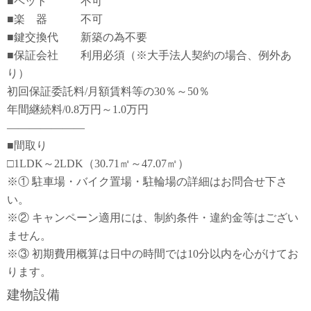
■ペット 不可
■楽 器 不可
■鍵交換代 新築の為不要
■保証会社 利用必須（※大手法人契約の場合、例外あ
り）
初回保証委託料/月額賃料等の30％～50％
年間継続料/0.8万円～1.0万円
―――――――
■間取り
□1LDK～2LDK（30.71㎡～47.07㎡）
※① 駐車場・バイク置場・駐輪場の詳細はお問合せ下さ
い。
※② キャンペーン適用には、制約条件・違約金等はござい
ません。
※③ 初期費用概算は日中の時間では10分以内を心がけてお
ります。
建物設備