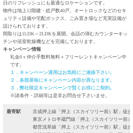
日のリフレッシュにも最適なロケーションです。
物件は地上12階建・総戸数40戸。オートロックなどのセキ
ュリティ設備や宅配ボックス、ごみ置き場など充実設備が
設けられております。
間取りは1LDK～2LDKを展開。会話の弾むカウンターキッ
チンや浴室乾燥機などを完備しております。
キャンペーン情報
礼金0
＋
仲介手数料無料
＋
フリーレント
キャンペーン中
です。
１．キャンペーン適用はお気軽にご連絡下さい。
２．各部屋毎にキャンペーン内容が異なります。
３．弊社限定キャンペーンで賢くお得にご契約。
※諸条件・詳細等は是非お問合せ下さいませ。
最寄駅
京成押上線「押上（スカイツリー前）駅」徒歩
東京メトロ半蔵門線「押上（スカイツリー前）
都営浅草線「押上（スカイツリー前）駅」徒歩