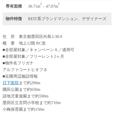
2
2
専有面積
30.71m
– 47.07m
物件特徴
REIT系ブランドマンション、デザイナーズ
住 所 東京都墨田区向島3-38-9
概 要 地上12階 RC造
■全部屋対象／キャンペーンＡ／適用可
■全部屋対象／フリーレント2ヶ月
■物件名フリガナ
アルファコートヒキフネ
■近隣周辺施設情報
日下医院
まで約290m
隅田公園まで約650m
請地児童遊園まで約590m
墨田区立言問小学校まで約710m
小梅保育園まで約150m