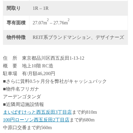
間取り
1R – 1R
2
2
専有面積
27.07m
– 27.76m
物件特徴
REIT系ブランドマンション、デザイナーズ
住 所 東京都品川区西五反田1-13-12
概 要 地上10階 RC造
駐車場 有/月額46,200円
■さらに賃料0.5ヶ月分を弊社がキャッシュバック
■物件名フリガナ
アーデンゴタンダ
■近隣周辺施設情報
まいばすけっと西五反田3丁目店
まで約810m
100円ローソン西五反田2丁目店
まで約680m
中原口交番まで約560m