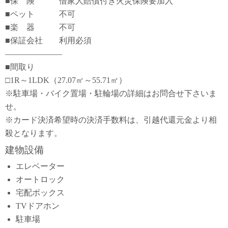
■保 険 借家人賠償付き火災保険要加入
■ペット 不可
■楽 器 不可
■保証会社 利用必須
―――――――
■間取り
□1R～1LDK（27.07㎡～55.71㎡）
※駐車場・バイク置場・駐輪場の詳細はお問合せ下さいま
せ。
※カード決済希望時の決済手数料は、引越代還元金より相
殺となります。
建物設備
エレベーター
オートロック
宅配ボックス
TVドアホン
駐車場