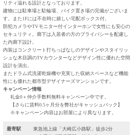
リティ溢れる設計となっております。
建物には駐車場と駐輪場、バイク置き場の完備がございま
す。また1Fには不在時に嬉しい宅配ボックス付。
防犯カメラやTVモニター付インターホンで女性にも安心の
セキュリティ。廊下は入居者の方のプライバシーを配慮し
た内廊下設計。
内装はコンクリート打ちっぱなしのデザインやスタイリッ
シュな木目調のTVカウンターなどデザイン性に優れた空間
設計を演出。
またドラム式洗濯乾燥機や充実した収納スペースなど機能
性にも優れた都市型デザイナーズマンションです。
キャンペーン情報
礼金0
＋
仲介手数料無料
キャンペーン中です。
【さらに賃料0.5ヶ月分を弊社がキャッシュバック】
※キャンペーン内容はお部屋により異なります。
最寄駅
東急池上線「大崎広小路駅」徒歩2分