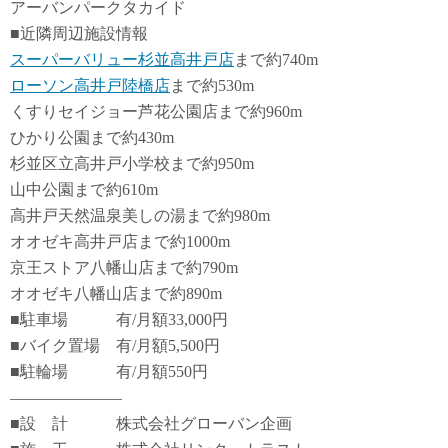
アーバンパークタカイド
■近隣周辺施設情報
スーパーバリュー杉並高井戸店
まで約740m
ローソン高井戸陸橋店
まで約530m
くすりセイジョー芦花公園店まで約960m
ひかり公園まで約430m
杉並区立高井戸小学校まで約950m
山中公園まで約610m
高井戸天然温泉美しの湯まで約980m
オオゼキ高井戸店まで約1000m
京王ストア八幡山店まで約790m
オオゼキ八幡山店まで約890m
■駐車場 有/月額33,000円
■バイク置場 有/月額5,500円
■駐輪場 有/月額550円
―――――――
■設 計 株式会社グローバン企画