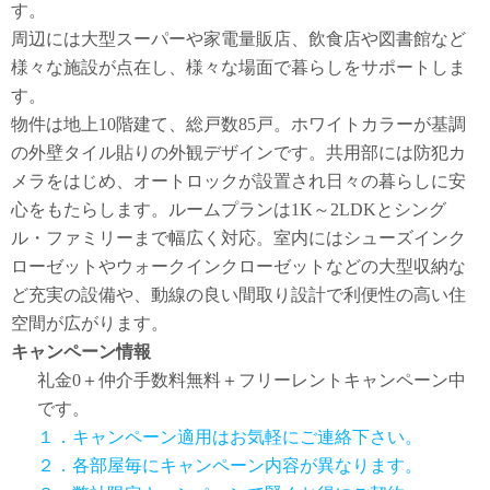
す。
周辺には大型スーパーや家電量販店、飲食店や図書館など
様々な施設が点在し、様々な場面で暮らしをサポートしま
す。
物件は地上10階建て、総戸数85戸。ホワイトカラーが基調
の外壁タイル貼りの外観デザインです。共用部には防犯カ
メラをはじめ、オートロックが設置され日々の暮らしに安
心をもたらします。ルームプランは1K～2LDKとシング
ル・ファミリーまで幅広く対応。室内にはシューズインク
ローゼットやウォークインクローゼットなどの大型収納な
ど充実の設備や、動線の良い間取り設計で利便性の高い住
空間が広がります。
キャンペーン情報
礼金0
＋
仲介手数料無料
＋
フリーレント
キャンペーン中
です。
１．キャンペーン適用はお気軽にご連絡下さい。
２．各部屋毎にキャンペーン内容が異なります。