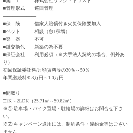
■施 工 株式会社リンク・トラスト
■管理形式 巡回管理
―――――――
■保 険 借家人賠償付き火災保険要加入
■ペット 相談（敷1積増）
■楽 器 不可
■鍵交換代 新築の為不要
■保証会社 利用必須（※大手法人契約の場合、例外あ
り）
初回保証委託料/月額賃料等の30％～50％
年間継続料/0.8万円～1.0万円
―――――――
■間取り
□1K～2LDK（25.71㎡～59.82㎡）
※① 駐車場・バイク置場・駐輪場の詳細はお問合せ下さ
い。
※② キャンペーン適用には、制約条件・違約金等はござい
ません。