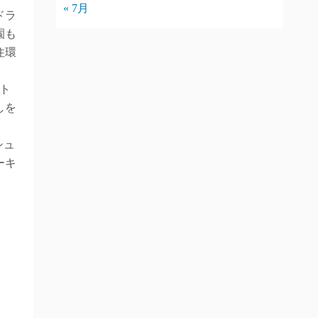
« 7月
ドラ
園も
住環
ト
しを
シュ
ーキ