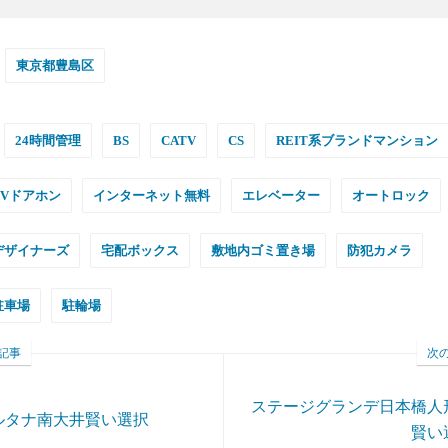
東京都豊島区
24時間管理
BS
CATV
CS
REIT系ブランドマンション
TVドアホン
インターネット無料
エレベーター
オートロック
デザイナーズ
宅配ボックス
敷地内ゴミ置き場
防犯カメラ
駐車場
駐輪場
記事
次
ステージグランデ日本橋人
ルタナ南大井賢い選択
賢い