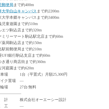
里郵便局
まで約400m
洋大学白山キャンパス
まで約2200m
京大学本郷キャンパスまで約3400m
義児童遊園まで約510m
ルエツ駒込店まで約320m
ァミリーマート駒込駅北店まで約60m
ギ薬局駒込店まで約150m
込駅前郵便局まで約210m
菱UFJ銀行駒込支店まで約60m
つき通り商店街まで約360m
古河庭園まで約620m
駐車場 1台（平置式）月額25,300円
バイク置場 ―
駐輪場 27台/無料
――――――
設 計 株式会社オーエーシー設計
施 工 ―