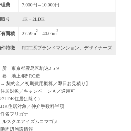
管理費
7,000円 – 10,000円
間取り
1K – 2LDK
2
2
専有面積
27.59m
– 40.05m
物件特徴
REIT系ブランドマンション、デザイナーズ
 所 東京都豊島区駒込2-5-9
 要 地上4階 RC造
【→ 契約金／初期費用概算／即日お見積り】
全住居対象／キャンペーンＡ／適用可
※2LDK住居は除く）
2LDK住居対象／仲介手数料半額
物件名フリガナ
ェルスクエアイズムコマゴメ
近隣周辺施設情報