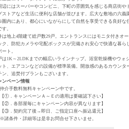
周辺にはスーパーやコンビニ、下町の雰囲気を感じる商店街や
グストアなど生活に便利な店舗が並びます。広大な敷地の六義
歩圏内にあり、都心にいながらにして自然を享受できる良好な
です。
件は地上4階建て総戸数29戸。エントランスにはモニタ付きオー
ック、防犯カメラや宅配ボックスが完備され安心で快適な暮ら
ポート。
戸は1K～2LDKまでの幅広いラインナップ。浴室乾燥機やウォ
ット、エアコンなどの設備が標準装備。開放感のあるカウンタ
チン、追焚付プランもございます。
ャンペーン情報
仲介手数料無料
キャンペーン中です。
【①．キャンペーンＡ～Ｅの適用は要確認下さい】
【②．各部屋毎にキャンペーン内容が異なります】
【③．契約完了後→即日、ご指定口座へ振込還元】
※諸条件・詳細等は是非お問合せ下さいませ。