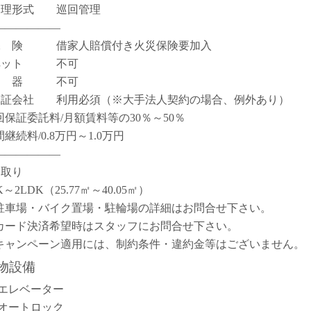
管理形式 巡回管理
――――――
保 険 借家人賠償付き火災保険要加入
ペット 不可
楽 器 不可
保証会社 利用必須（※大手法人契約の場合、例外あり）
回保証委託料/月額賃料等の30％～50％
継続料/0.8万円～1.0万円
――――――
間取り
K～2LDK（25.77㎡～40.05㎡）
駐車場・バイク置場・駐輪場の詳細はお問合せ下さい。
カード決済希望時はスタッフにお問合せ下さい。
キャンペーン適用には、制約条件・違約金等はございません。
物設備
エレベーター
オートロック