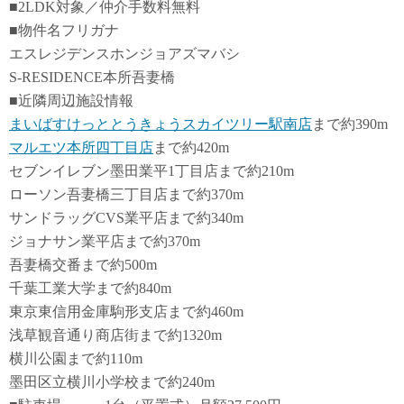
■2LDK対象／仲介手数料無料
■物件名フリガナ
エスレジデンスホンジョアズマバシ
S-RESIDENCE本所吾妻橋
■近隣周辺施設情報
まいばすけっととうきょうスカイツリー駅南店
まで約390m
マルエツ本所四丁目店
まで約420m
セブンイレブン墨田業平1丁目店まで約210m
ローソン吾妻橋三丁目店まで約370m
サンドラッグCVS業平店まで約340m
ジョナサン業平店まで約370m
吾妻橋交番まで約500m
千葉工業大学まで約840m
東京東信用金庫駒形支店まで約460m
浅草観音通り商店街まで約1320m
横川公園まで約110m
墨田区立横川小学校まで約240m