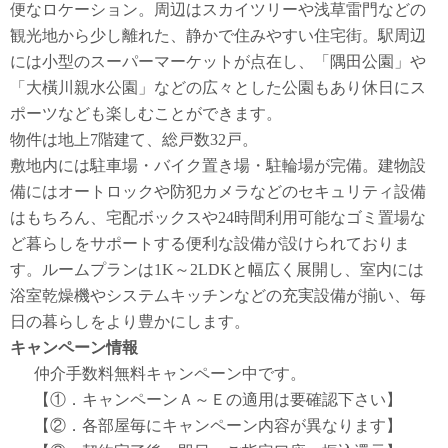
便なロケーション。周辺はスカイツリーや浅草雷門などの
観光地から少し離れた、静かで住みやすい住宅街。駅周辺
には小型のスーパーマーケットが点在し、「隅田公園」や
「大橫川親水公園」などの広々とした公園もあり休日にス
ポーツなども楽しむことができます。
物件は地上7階建て、総戸数32戸。
敷地内には駐車場・バイク置き場・駐輪場が完備。建物設
備にはオートロックや防犯カメラなどのセキュリティ設備
はもちろん、宅配ボックスや24時間利用可能なゴミ置場な
ど暮らしをサポートする便利な設備が設けられておりま
す。ルームプランは1K～2LDKと幅広く展開し、室内には
浴室乾燥機やシステムキッチンなどの充実設備が揃い、毎
日の暮らしをより豊かにします。
キャンペーン情報
仲介手数料無料
キャンペーン中です。
【①．キャンペーンＡ～Ｅの適用は要確認下さい】
【②．各部屋毎にキャンペーン内容が異なります】