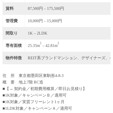
賃料
87,500円 – 175,500円
管理費
10,000円 – 15,000円
間取り
1K – 2LDK
2
2
専有面積
25.35m
– 42.81m
物件特徴
REIT系ブランドマンション、デザイナーズ、
住 所 東京都墨田区東駒形4-8-3
概 要 地上7階 RC造
■【→ 契約金／初期費用概算／即日お見積り】
■1K対象／キャンペーンＢ／適用可
■1K対象／実質フリーレント1ヶ月
■1LDK対象／キャンペーンＡ／適用可