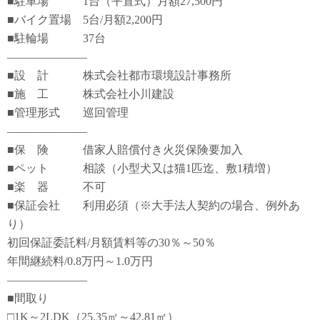
■駐車場 1台（平置式）月額27,500円
■バイク置場 5台/月額2,200円
■駐輪場 37台
―――――――
■設 計 株式会社都市環境設計事務所
■施 工 株式会社小川建設
■管理形式 巡回管理
―――――――
■保 険 借家人賠償付き火災保険要加入
■ペット 相談（小型犬又は猫1匹迄、敷1積増）
■楽 器 不可
■保証会社 利用必須（※大手法人契約の場合、例外あ
り）
初回保証委託料/月額賃料等の30％～50％
年間継続料/0.8万円～1.0万円
―――――――
■間取り
□1K～2LDK（25.35㎡～42.81㎡）