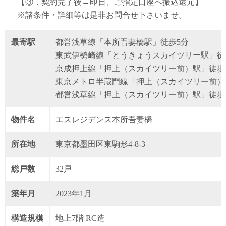
【③．契約完了後→即日、ご指定口座へ振込還元】
※諸条件・詳細等は是非お問合せ下さいませ。
最寄駅
都営浅草線「本所吾妻橋駅」徒歩5分
東武伊勢崎線「とうきょうスカイツリー駅」徒
京成押上線「押上（スカイツリー前）駅」徒歩1
東京メトロ半蔵門線「押上（スカイツリー前）
都営浅草線「押上（スカイツリー前）駅」徒歩1
物件名
エスレジデンス本所吾妻橋
所在地
東京都墨田区東駒形4-8-3
総戸数
32戸
築年月
2023年1月
構造規模
地上7階 RC造