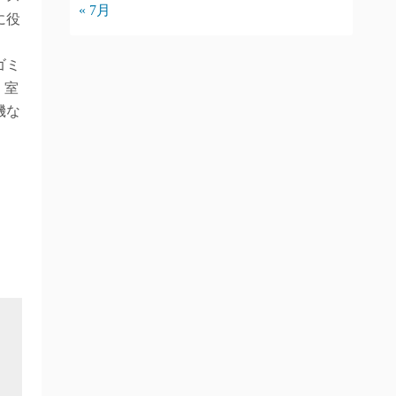
« 7月
に役
ゴミ
。室
機な