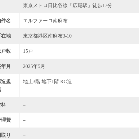
東京メトロ日比谷線「広尾駅」徒歩17分
物件名
エルファーロ南麻布
所在地
東京都港区南麻布3-10
総戸数
15戸
築年月
2025年5月
構造規
地上3階 地下1階 RC造
模
賃料
–
管理費
–
間取り
–