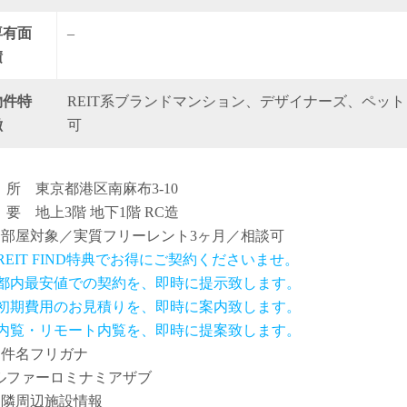
専有面
–
積
物件特
REIT系ブランドマンション、デザイナーズ、ペット
徴
可
 所 東京都港区南麻布3-10
 要 地上3階 地下1階 RC造
全部屋対象／実質フリーレント3ヶ月／相談可
 REIT FIND特典でお得にご契約くださいませ。
.都内最安値での契約を、即時に提示致します。
.初期費用のお見積りを、即時に案内致します。
.内覧・リモート内覧を、即時に提案致します。
物件名フリガナ
ルファーロミナミアザブ
近隣周辺施設情報