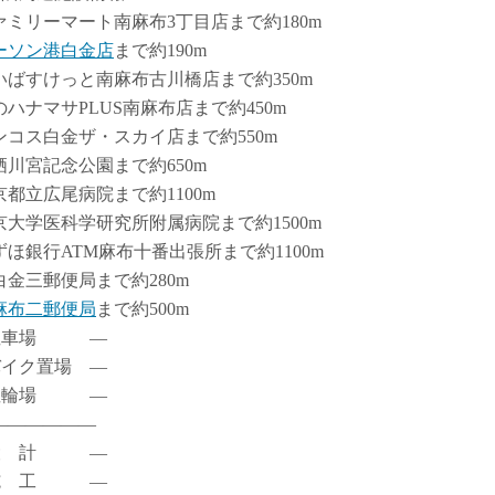
ァミリーマート南麻布3丁目店まで約180m
ーソン港白金店
まで約190m
いばすけっと南麻布古川橋店まで約350m
のハナマサPLUS南麻布店まで約450m
ンコス白金ザ・スカイ店まで約550m
栖川宮記念公園まで約650m
京都立広尾病院まで約1100m
京大学医科学研究所附属病院まで約1500m
ずほ銀行ATM麻布十番出張所まで約1100m
白金三郵便局まで約280m
麻布二郵便局
まで約500m
駐車場 ―
バイク置場 ―
駐輪場 ―
――――――
設 計 ―
施 工 ―