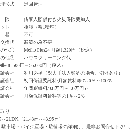
管理形式 巡回管理
――――――
保 険 借家人賠償付き火災保険要加入
ペット 相談（敷1積増）
楽 器 不可
鍵交換代 新築の為不要
の他① Meiho Plus24 月額1,320円（税込）
その他② ハウスクリーニング代
時38,500円～55,000円（税込）
保証会社 利用必須（※大手法人契約の場合、例外あり）
保証会社 初回保証委託料/月額賃料等の20％～100％
保証会社 年間継続料/0.8万円～1.0万円 or
保証会社 月額保証料賃料等の1％～2％
――――――
間取り
K～2LDK（21.43㎡～43.95㎡）
① 駐車場・バイク置場・駐輪場の詳細は、是非お問合せ下さい