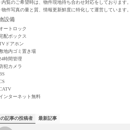
② 内覧のご希望時は、物件現地待ち合わせ対応をしております
③ 物件写真の量と質、情報更新鮮度に特化して運営しています
物設備
オートロック
宅配ボックス
TVドアホン
敷地内ゴミ置き場
24時間管理
防犯カメラ
BS
CS
CATV
インターネット無料
この記事の投稿者
最新記事