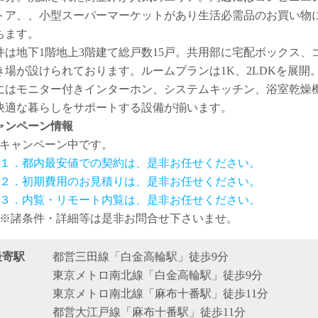
トア、、小型スーパーマーケットがあり生活必需品のお買い物
ちます。
件は地下1階地上3階建て総戸数15戸。共用部に宅配ボックス、
き場が設けられております。ルームプランは1K、2LDKを展開
にはモニター付きインターホン、システムキッチン、浴室乾燥
快適な暮らしをサポートする設備が揃います。
ャンペーン情報
キャンペーン中です。
１．都内最安値での契約は、是非お任せください。
２．初期費用のお見積りは、是非お任せください。
３．内覧・リモート内覧は、是非お任せください。
※諸条件・詳細等は是非お問合せ下さいませ。
最寄駅
都営三田線「白金高輪駅」徒歩9分
東京メトロ南北線「白金高輪駅」徒歩9分
東京メトロ南北線「麻布十番駅」徒歩11分
都営大江戸線「麻布十番駅」徒歩11分