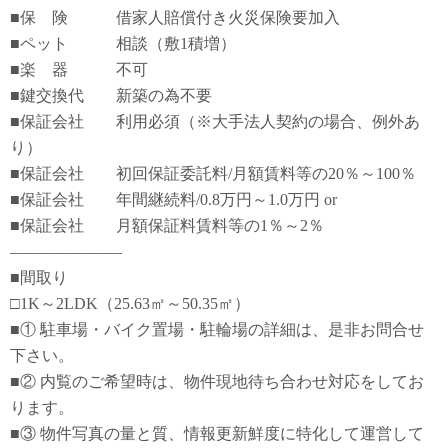
■保 険 借家人賠償付き火災保険要加入
■ペット 相談（敷1積増）
■楽 器 不可
■鍵交換代 新築の為不要
■保証会社 利用必須（※大手法人契約の場合、例外あ
り）
■保証会社 初回保証委託料/月額賃料等の20％～100％
■保証会社 年間継続料/0.8万円～1.0万円 or
■保証会社 月額保証料賃料等の1％～2％
―――――――
■間取り
□1K～2LDK（25.63㎡～50.35㎡）
■① 駐車場・バイク置場・駐輪場の詳細は、是非お問合せ
下さい。
■② 内覧のご希望時は、物件現地待ち合わせ対応をしてお
ります。
■③ 物件写真の量と質、情報更新鮮度に特化して運営して