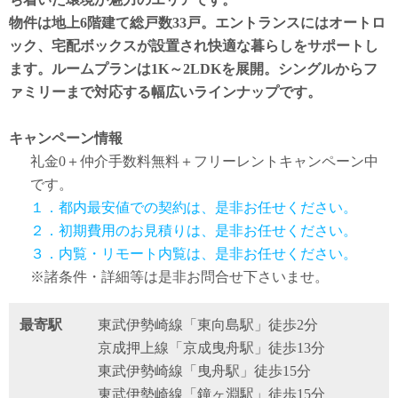
物件は地上6階建て総戸数33戸。エントランスにはオートロ
ック、宅配ボックスが設置され快適な暮らしをサポートし
ます。ルームプランは1K～2LDKを展開。シングルからフ
ァミリーまで対応する幅広いラインナップです。
キャンペーン情報
礼金0
＋
仲介手数料無料
＋
フリーレント
キャンペーン中
です。
１．都内最安値での契約は、是非お任せください。
２．初期費用のお見積りは、是非お任せください。
３．内覧・リモート内覧は、是非お任せください。
※諸条件・詳細等は是非お問合せ下さいませ。
最寄駅
東武伊勢崎線「東向島駅」徒歩2分
京成押上線「京成曳舟駅」徒歩13分
東武伊勢崎線「曳舟駅」徒歩15分
東武伊勢崎線「鐘ヶ淵駅」徒歩15分