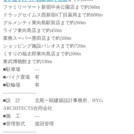
ファミリーマート新宿中央公園店まで約560m
ドラッグセイムス西新宿6丁目薬局まで約690m
グルメシティ東向島駅前店まで約260m
ライフ東向島店まで約450m
業務スーパー墨田店まで約500m
ショッピング施設パシオスまで約720m
くすりの福太郎東向島店まで約200m
東武博物館まで約330m
■駐車場 ―
■バイク置場 有
■駐輪場 有
―――――――
■設 計 北尾一顕建築設計事務所、HYG
ARCHITECTS合同会社
■施 工 ―
■管理形式 巡回管理
―――――――