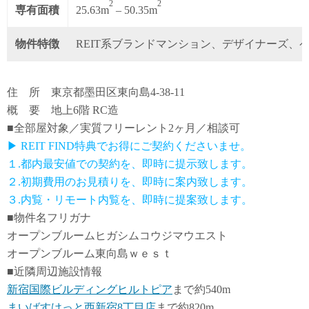
2
2
専有面積
25.63m
– 50.35m
物件特徴
REIT系ブランドマンション、デザイナーズ、
住 所 東京都墨田区東向島4-38-11
概 要 地上6階 RC造
■全部屋対象／実質フリーレント2ヶ月／相談可
▶ REIT FIND特典でお得にご契約くださいませ。
１.都内最安値での契約を、即時に提示致します。
２.初期費用のお見積りを、即時に案内致します。
３.内覧・リモート内覧を、即時に提案致します。
■物件名フリガナ
オープンブルームヒガシムコウジマウエスト
オープンブルーム東向島ｗｅｓｔ
■近隣周辺施設情報
新宿国際ビルディングヒルトピア
まで約540m
まいばすけっと西新宿8丁目店
まで約820m