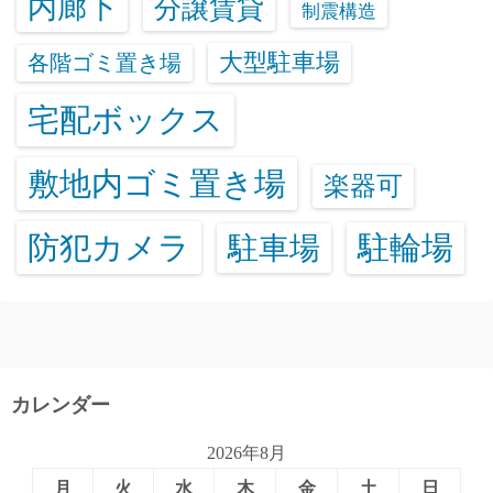
内廊下
分譲賃貸
制震構造
大型駐車場
各階ゴミ置き場
宅配ボックス
敷地内ゴミ置き場
楽器可
防犯カメラ
駐輪場
駐車場
カレンダー
2026年8月
月
火
水
木
金
土
日