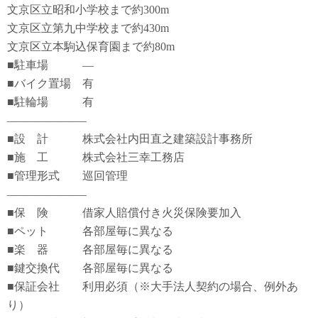
文京区立昭和小学校まで約300m
文京区立第九中学校まで約430m
文京区立本駒込保育園まで約80m
■駐車場 ―
■バイク置場 有
■駐輪場 有
―――――――
■設 計 株式会社内田直之建築設計事務所
■施 工 株式会社三幸工務店
■管理形式 巡回管理
―――――――
■保 険 借家人賠償付き火災保険要加入
■ペット 各部屋毎に異なる
■楽 器 各部屋毎に異なる
■鍵交換代 各部屋毎に異なる
■保証会社 利用必須（※大手法人契約の場合、例外あ
り）