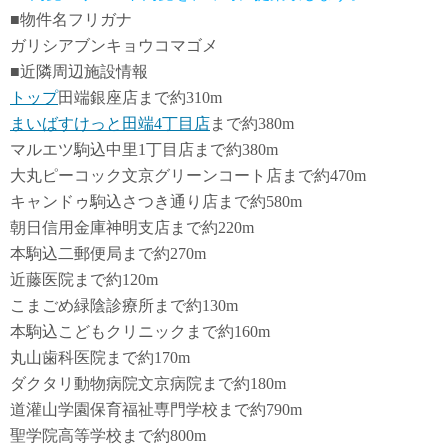
■物件名フリガナ
ガリシアブンキョウコマゴメ
■近隣周辺施設情報
トップ
田端銀座店まで約310m
まいばすけっと田端4丁目店
まで約380m
マルエツ駒込中里1丁目店まで約380m
大丸ピーコック文京グリーンコート店まで約470m
キャンドゥ駒込さつき通り店まで約580m
朝日信用金庫神明支店まで約220m
本駒込二郵便局まで約270m
近藤医院まで約120m
こまごめ緑陰診療所まで約130m
本駒込こどもクリニックまで約160m
丸山歯科医院まで約170m
ダクタリ動物病院文京病院まで約180m
道灌山学園保育福祉専門学校まで約790m
聖学院高等学校まで約800m