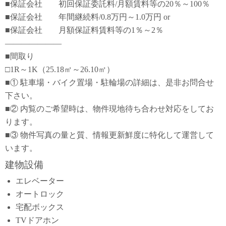
■保証会社 初回保証委託料/月額賃料等の20％～100％
■保証会社 年間継続料/0.8万円～1.0万円 or
■保証会社 月額保証料賃料等の1％～2％
―――――――
■間取り
□1R～1K（25.18㎡～26.10㎡）
■① 駐車場・バイク置場・駐輪場の詳細は、是非お問合せ
下さい。
■② 内覧のご希望時は、物件現地待ち合わせ対応をしてお
ります。
■③ 物件写真の量と質、情報更新鮮度に特化して運営して
います。
建物設備
エレベーター
オートロック
宅配ボックス
TVドアホン