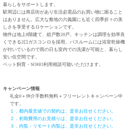
暮らしをサポートします。
駅周辺には商店街があり生活必需品のお買い物に困ること
はありません。広大な敷地の六義園にも近く四季折々の美
しさを享受するロケーションです。
物件は地上8階建て、総戸数20戸。キッチンは調理を効率良
くできる2口ガスコンロを採用。バスルームには浴室乾燥機
が付いているので雨の日も室内での洗濯が可能と、暮らし
安い住空間です。
ペット飼育・SOHO利用相談可能いただけます。
キャンペーン情報
礼金0
＋
仲介手数料無料
＋
フリーレント
キャンペーン中
です。
１．都内最安値での契約は、是非お任せください。
２．初期費用のお見積りは、是非お任せください。
３．内覧・リモート内覧は、是非お任せください。