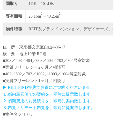
間取り
1DK – 1SLDK
2
2
専有面積
25.16m
– 40.25m
物件特徴
REIT系ブランドマンション、デザイナーズ、
住 所 東京都文京区白山4-36-17
概 要 地上10階 RC造
■303／403／404／603／604／703／704号室対象
■実質フリーレント2ヶ月／相談可
■402／602／702／1002／1003／1004号室対象
■実質フリーレント1ヶ月／相談可
▶ REIT FIND特典でお得にご契約くださいませ。
１.都内最安値での契約を、即時に提示致します。
２.初期費用のお見積りを、即時に案内致します。
３.内覧・リモート内覧を、即時に提案致します。
■物件名フリガナ