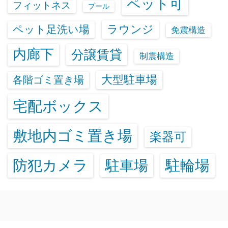
ペット可
フィットネス
プール
ラウンジ
ペット足洗い場
免震構造
内廊下
分譲賃貸
制震構造
大型駐車場
各階ゴミ置き場
宅配ボックス
敷地内ゴミ置き場
楽器可
防犯カメラ
駐輪場
駐車場