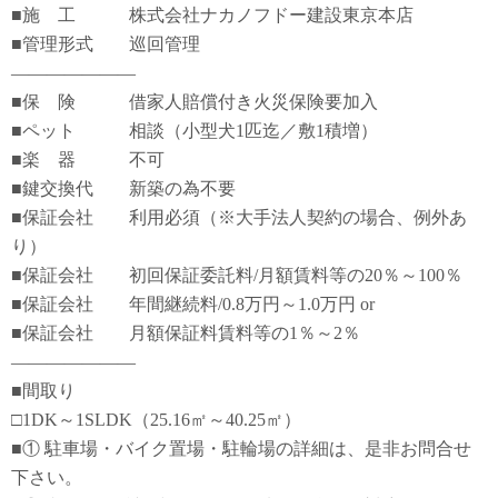
■施 工 株式会社ナカノフドー建設東京本店
■管理形式 巡回管理
―――――――
■保 険 借家人賠償付き火災保険要加入
■ペット 相談（小型犬1匹迄／敷1積増）
■楽 器 不可
■鍵交換代 新築の為不要
■保証会社 利用必須（※大手法人契約の場合、例外あ
り）
■保証会社 初回保証委託料/月額賃料等の20％～100％
■保証会社 年間継続料/0.8万円～1.0万円 or
■保証会社 月額保証料賃料等の1％～2％
―――――――
■間取り
□1DK～1SLDK（25.16㎡～40.25㎡）
■① 駐車場・バイク置場・駐輪場の詳細は、是非お問合せ
下さい。