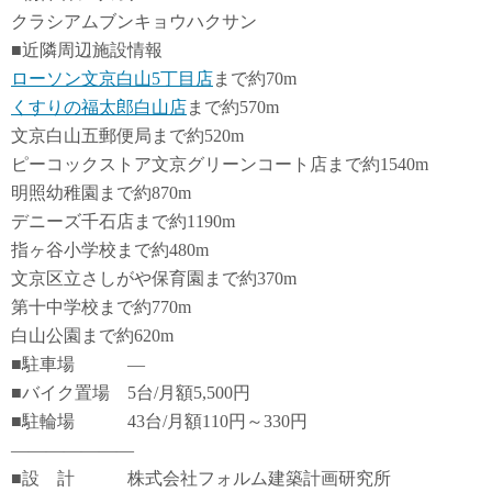
クラシアムブンキョウハクサン
■近隣周辺施設情報
ローソン文京白山5丁目店
まで約70m
くすりの福太郎白山店
まで約570m
文京白山五郵便局まで約520m
ピーコックストア文京グリーンコート店まで約1540m
明照幼稚園まで約870m
デニーズ千石店まで約1190m
指ヶ谷小学校まで約480m
文京区立さしがや保育園まで約370m
第十中学校まで約770m
白山公園まで約620m
■駐車場 ―
■バイク置場 5台/月額5,500円
■駐輪場 43台/月額110円～330円
―――――――
■設 計 株式会社フォルム建築計画研究所