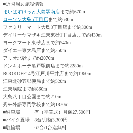
■近隣周辺施設情報
まいばすけっと大島駅南店
まで約670m
ローソン大島5丁目店
まで約630m
ファミリーマート大島8丁目店まで約300m
デイリーヤマザキ江東東砂1丁目店まで約430m
ヨークマート東砂店まで約540m
ダイエー東大島店まで約350m
アリオ北砂まで約2070m
ドンキホーテ亀戸駅前店まで約2280m
BOOKOFF14号江戸川平井店まで約1960m
江東北砂五郵便局まで約520m
江東病院まで約860m
大島八丁目公園まで約210m
秀林外語専門学校まで約1870m
■駐車場 有（平置式）月額27,500円
■バイク置場 8台/月額3,300円
■駐輪場 67台/1台迄無料