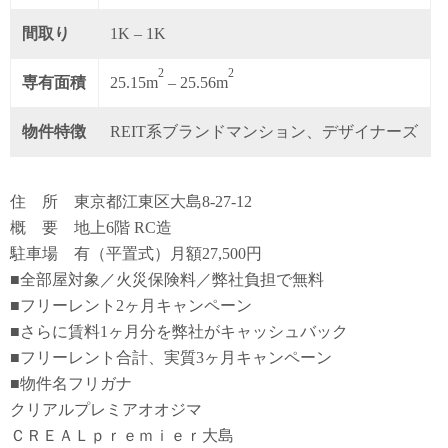
間取り
1K – 1K
2
2
専有面積
25.15m
– 25.56m
物件特徴
REIT系ブランドマンション、デザイナーズ
住 所 東京都江東区大島8-27-12
概 要 地上6階 RC造
駐車場 有（平置式）月額27,500円
■全部屋対象／火災保険料／弊社負担で無料
■フリーレント2ヶ月キャンペーン
■さらに賃料1ヶ月分を弊社がキャッシュバック
■フリーレント合計、実質3ヶ月キャンペーン
■物件名フリガナ
クリアルプレミアオオジマ
ＣＲＥＡＬｐｒｅｍｉｅｒ大島