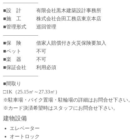
―――――――
■設 計 有限会社黒木建築設計事務所
■施 工 株式会社合田工務店東京本店
■管理形式 巡回管理
―――――――
■保 険 借家人賠償付き火災保険要加入
■ペット 不可
■楽 器 不可
■保証会社 利用必須
―――――――
■間取り
□1K（25.15㎡～27.33㎡）
※駐車場・バイク置場・駐輪場の詳細はお問合せ下さい。
※カード決済希望時はスタッフにお問合せ下さい。
建物設備
エレベーター
オートロック