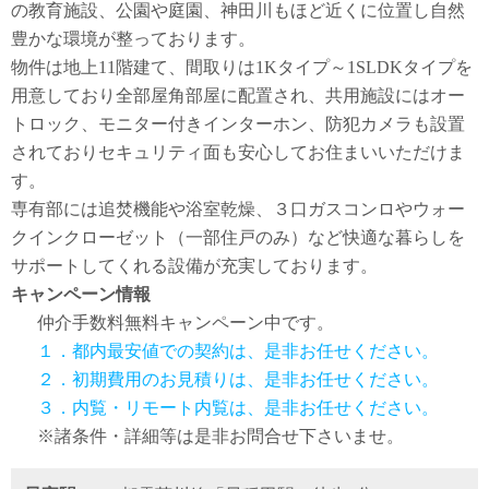
の教育施設、公園や庭園、神田川もほど近くに位置し自然
豊かな環境が整っております。
物件は地上11階建て、間取りは1Kタイプ～1SLDKタイプを
用意しており全部屋角部屋に配置され、共用施設にはオー
トロック、モニター付きインターホン、防犯カメラも設置
されておりセキュリティ面も安心してお住まいいただけま
す。
専有部には追焚機能や浴室乾燥、３口ガスコンロやウォー
クインクローゼット（一部住戸のみ）など快適な暮らしを
サポートしてくれる設備が充実しております。
キャンペーン情報
仲介手数料無料
キャンペーン中です。
１．都内最安値での契約は、是非お任せください。
２．初期費用のお見積りは、是非お任せください。
３．内覧・リモート内覧は、是非お任せください。
※諸条件・詳細等は是非お問合せ下さいませ。