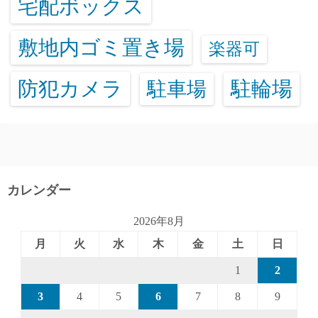
宅配ボックス
敷地内ゴミ置き場
楽器可
防犯カメラ
駐輪場
駐車場
カレンダー
2026年8月
月
火
水
木
金
土
日
1
2
3
4
5
6
7
8
9