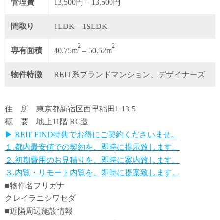
管理費
13,500円 – 13,500円
間取り
1LDK – 1SLDK
2
2
専有面積
40.75m
– 50.52m
物件特徴
REIT系ブランドマンション、デザイナーズ
住 所 東京都新宿区西早稲田1-13-5
概 要 地上11階 RC造
▶ REIT FIND特典でお得にご契約くださいませ。
１.都内最安値での契約を、即時に提示致します。
２.初期費用のお見積りを、即時に案内致します。
３.内覧・リモート内覧を、即時に提案致します。
■物件名フリガナ
クレイラニシワセダ
■近隣周辺施設情報