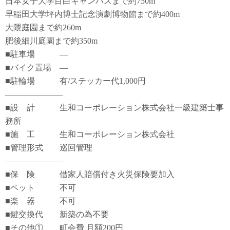
日本女子大学目白キャンパスまで約750m
早稲田大学坪内博士記念演劇博物館まで約400m
大隈庭園まで約260m
肥後細川庭園まで約350m
■駐車場 ―
■バイク置場 ―
■駐輪場 有/ステッカー代1,000円
―――――――
■設 計 生和コーポレーション株式会社一級建築士事
務所
■施 工 生和コーポレーション株式会社
■管理形式 巡回管理
―――――――
■保 険 借家人賠償付き火災保険要加入
■ペット 不可
■楽 器 不可
■鍵交換代 新築の為不要
■その他① 町会費 月額200円