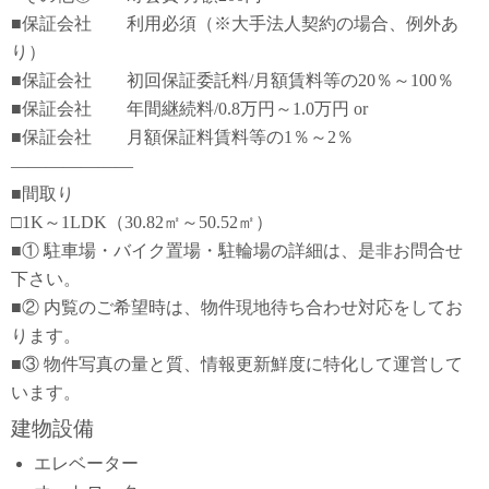
■保証会社 利用必須（※大手法人契約の場合、例外あ
り）
■保証会社 初回保証委託料/月額賃料等の20％～100％
■保証会社 年間継続料/0.8万円～1.0万円 or
■保証会社 月額保証料賃料等の1％～2％
―――――――
■間取り
□1K～1LDK（30.82㎡～50.52㎡）
■① 駐車場・バイク置場・駐輪場の詳細は、是非お問合せ
下さい。
■② 内覧のご希望時は、物件現地待ち合わせ対応をしてお
ります。
■③ 物件写真の量と質、情報更新鮮度に特化して運営して
います。
建物設備
エレベーター