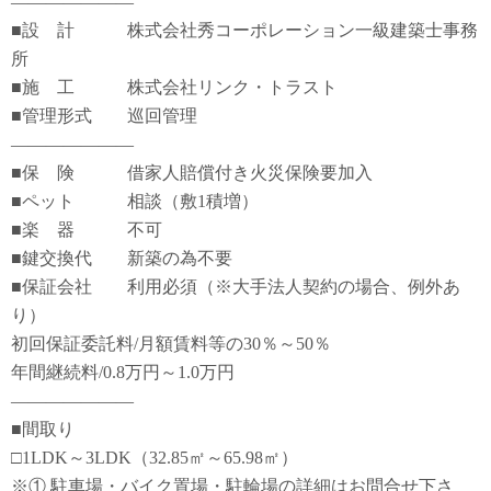
―――――――
■設 計 株式会社秀コーポレーション一級建築士事務
所
■施 工 株式会社リンク・トラスト
■管理形式 巡回管理
―――――――
■保 険 借家人賠償付き火災保険要加入
■ペット 相談（敷1積増）
■楽 器 不可
■鍵交換代 新築の為不要
■保証会社 利用必須（※大手法人契約の場合、例外あ
り）
初回保証委託料/月額賃料等の30％～50％
年間継続料/0.8万円～1.0万円
―――――――
■間取り
□1LDK～3LDK（32.85㎡～65.98㎡）
※① 駐車場・バイク置場・駐輪場の詳細はお問合せ下さ