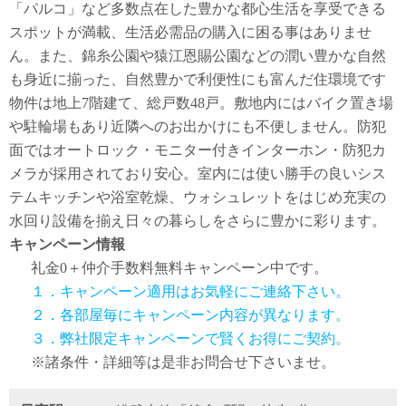
「パルコ」など多数点在した豊かな都心生活を享受できる
スポットが満載、生活必需品の購入に困る事はありませ
ん。また、錦糸公園や猿江恩賜公園などの潤い豊かな自然
も身近に揃った、自然豊かで利便性にも富んだ住環境です
物件は地上7階建て、総戸数48戸。敷地内にはバイク置き場
や駐輪場もあり近隣へのお出かけにも不便しません。防犯
面ではオートロック・モニター付きインターホン・防犯カ
メラが採用されており安心。室内には使い勝手の良いシス
テムキッチンや浴室乾燥、ウォシュレットをはじめ充実の
水回り設備を揃え日々の暮らしをさらに豊かに彩ります。
キャンペーン情報
礼金0
＋
仲介手数料無料
キャンペーン中です。
１．キャンペーン適用はお気軽にご連絡下さい。
２．各部屋毎にキャンペーン内容が異なります。
３．弊社限定キャンペーンで賢くお得にご契約。
※諸条件・詳細等は是非お問合せ下さいませ。