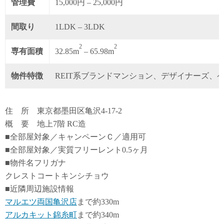
管理費
15,000円 – 25,000円
間取り
1LDK – 3LDK
2
2
専有面積
32.85m
– 65.98m
物件特徴
REIT系ブランドマンション、デザイナーズ、
住 所 東京都墨田区亀沢4-17-2
概 要 地上7階 RC造
■全部屋対象／キャンペーンＣ／適用可
■全部屋対象／実質フリーレント0.5ヶ月
■物件名フリガナ
クレストコートキンシチョウ
■近隣周辺施設情報
マルエツ両国亀沢店
まで約330m
アルカキット錦糸町
まで約340m