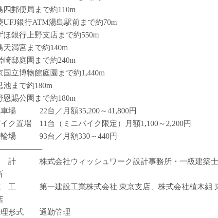
島四郵便局まで約110m
菱UFJ銀行ATM湯島駅前まで約70m
ずほ銀行上野支店まで約550m
島天満宮まで約140m
岩崎邸庭園まで約240m
京国立博物館庭園まで約1,440m
忍池まで約180m
野恩賜公園まで約180m
車場 22台／月額35,200～41,800円
バイク置場 11台（ミニバイク限定）月額1,100～2,200円
駐輪場 93台／月額330～440円
――――――
設 計 株式会社ウィッシュワーク設計事務所・一級建築
所
施 工 第一建設工業株式会社 東京支店、株式会社植木組 
店
管理形式 通勤管理