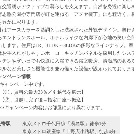
な交通網がアクティブな暮らしを支えます。自然を身近に楽し
野恩賜公園や専門店が軒を連ねる「アメヤ横丁」にも程近く、
を豊かに彩ります。
件はアースカラーを基調とした洗練された外観デザイン。奥行
るエントランスホール、ホテルライクな内廊下が心地の良い空
出します。住戸は1R、1LDK～3LDKの多彩なラインナップ。室
はお手入れがしやすいホーローキッチンパネルを採用したシス
ッチンや寒い日でも快適に入浴できる浴室暖房、清潔感のある
ウルなど美しさと機能性を兼ね備えた設備が設えられておりま
ャンペーン情報
キャンペーン中です。
【①．賃料の最大33％／引越代を還元】
【②．引越し完了後→指定口座へ振込】
※キャンペーン内容はお部屋により異なります。
最寄駅
東京メトロ千代田線「湯島駅」徒歩1分
東京メトロ銀座線「上野広小路駅」徒歩4分