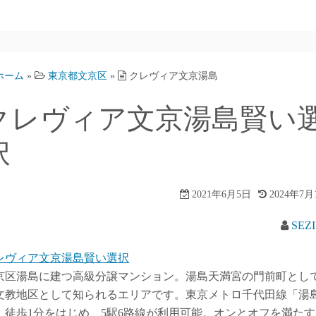
ホーム
»
東京都文京区
»
クレヴィア文京湯島
クレヴィア文京湯島賢い
択
2021年6月5日
2024年7月
SEZ
レヴィア文京湯島賢い選択
京区湯島に建つ高級分譲マンション。湯島天満宮の門前町とし
文教地区として知られるエリアです。東京メトロ千代田線「湯
」徒歩1分をはじめ、5駅6路線が利用可能。オンとオフを満たす