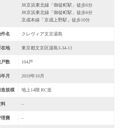
JR京浜東北線「御徒町駅」徒歩6分
JR京浜東北線「御徒町駅」徒歩6分
京成本線「京成上野駅」徒歩10分
物件名
クレヴィア文京湯島
所在地
東京都文京区湯島3-34-11
総戸数
104戸
築年月
2019年10月
構造規模
地上14階 RC造
賃料
–
管理費
–