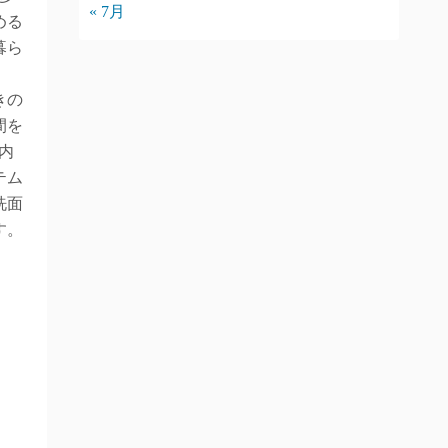
« 7月
める
暮ら
きの
間を
内
テム
洗面
す。