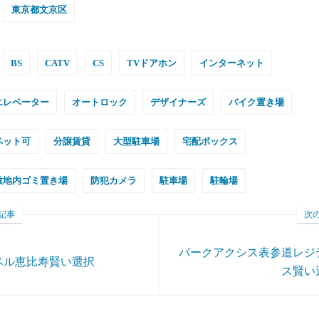
東京都文京区
BS
CATV
CS
TVドアホン
インターネット
エレベーター
オートロック
デザイナーズ
バイク置き場
ペット可
分譲賃貸
大型駐車場
宅配ボックス
敷地内ゴミ置き場
防犯カメラ
駐車場
駐輪場
記事
次
パークアクシス表参道レジ
ベル恵比寿賢い選択
ス賢い