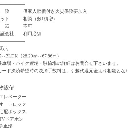
――――――
保 険 借家人賠償付き火災保険要加入
ペット 相談（敷1積増）
楽 器 不可
保証会社 利用必須
――――――
間取り
K～3LDK（28.29㎡～67.86㎡）
駐車場・バイク置場・駐輪場の詳細はお問合せ下さいませ。
カード決済希望時の決済手数料は、引越代還元金より相殺とな
。
物設備
エレベーター
オートロック
宅配ボックス
TVドアホン
駐車場