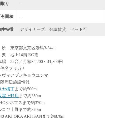
間取り
–
専有面積
–
物件特徴
デザイナーズ、分譲賃貸、ペット可
 所 東京都文京区湯島3-34-11
 要 地上14階 RC造
場 22台／月額35,200～41,800円
物件名フリガナ
レヴィアブンキョウユシマ
近隣周辺施設情報
メヤ横丁
まで約500m
坂屋上野店
まで約350m
OHOシネマズまで約370m
ルコヤ上野まで約370m
540 AKI-OKA ARTISANまで約870m