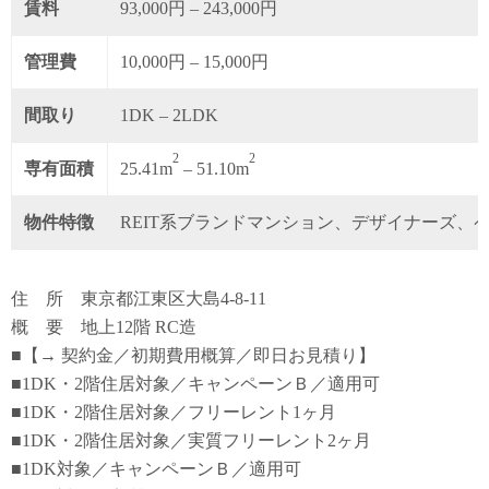
賃料
93,000円 – 243,000円
管理費
10,000円 – 15,000円
間取り
1DK – 2LDK
2
2
専有面積
25.41m
– 51.10m
物件特徴
REIT系ブランドマンション、デザイナーズ、
住 所 東京都江東区大島4-8-11
概 要 地上12階 RC造
■【→ 契約金／初期費用概算／即日お見積り】
■1DK・2階住居対象／キャンペーンＢ／適用可
■1DK・2階住居対象／フリーレント1ヶ月
■1DK・2階住居対象／実質フリーレント2ヶ月
■1DK対象／キャンペーンＢ／適用可