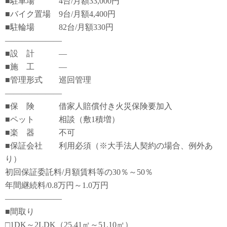
■駐車場 4台/月額33,000円
■バイク置場 9台/月額4,400円
■駐輪場 82台/月額330円
―――――――
■設 計 ―
■施 工 ―
■管理形式 巡回管理
―――――――
■保 険 借家人賠償付き火災保険要加入
■ペット 相談（敷1積増）
■楽 器 不可
■保証会社 利用必須（※大手法人契約の場合、例外あ
り）
初回保証委託料/月額賃料等の30％～50％
年間継続料/0.8万円～1.0万円
―――――――
■間取り
□1DK～2LDK（25.41㎡～51.10㎡）