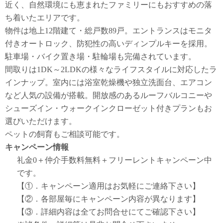
近く、自然環境にも恵まれたファミリーにもおすすめの落
ち着いたエリアです。
物件は地上12階建て・総戸数89戸。エントランスはモニタ
付きオートロック、防犯性の高いディンプルキーを採用。
駐車場・バイク置き場・駐輪場も完備されています。
間取りは1DK～2LDKの様々なライフスタイルに対応したラ
インナップ。室内には浴室乾燥機や独立洗面台、エアコン
など人気の設備が搭載。開放感のあるルーフバルコニーや
シューズイン・ウォークインクローゼット付きプランもお
選びいただけます。
ペットの飼育もご相談可能です。
キャンペーン情報
礼金0
＋
仲介手数料無料
＋
フリーレント
キャンペーン中
です。
【①．キャンペーン適用はお気軽にご連絡下さい】
【②．各部屋毎にキャンペーン内容が異なります】
【③．詳細内容は全てお問合せにてご確認下さい】