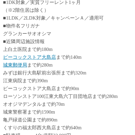
■1DK対象／実質フリーレント1ヶ月
（※2階住居は除く）
■1LDK／2LDK対象／キャンペーンＡ／適用可
■物件名フリガナ
グランカーサオオシマ
■近隣周辺施設情報
上白土医院まで約180m
ピーコックストア大島店
まで約140m
城東郵便局
まで約280m
みずほ銀行大島駅前出張所まで約320m
江東病院まで約390m
ピーコックストア大島店まで約90m
ローソンストア100江東大島六丁目団地店まで約280m
オオジマデンタルまで約70m
城東警察署まで約1590m
亀戸緑道公園まで約890m
くすりの福太郎西大島店まで約640m