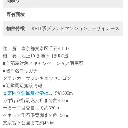
間取り
–
専有面積
–
物件特徴
REIT系ブランドマンション、デザイナーズ
住 所 東京都文京区千石4-1-18
概 要 地上10階 地下1階 RC造
■全部屋対象／キャンペーンＡ／適用可
■物件名フリガナ
グランカーサブンキョウセンゴク
■近隣周辺施設情報
文京区立駕籠町小学校
まで約690m
みずほ銀行駒込支店まで約410m
千石一丁目交番まで約320m
ベネッセ千石保育園まで約150m
文京宮下公園まで約430m