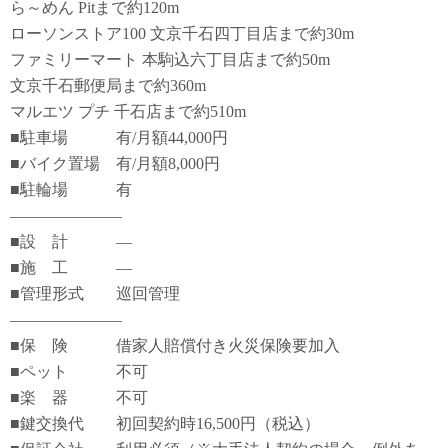
ら～めん Pitまで約120m
ローソンストア100 文京千石四丁目店まで約30m
ファミリーマート 本駒込六丁目店まで約50m
文京千石郵便局まで約360m
マルエツ プチ 千石店まで約510m
■駐車場 有/月額44,000円
■バイク置場 有/月額8,000円
■駐輪場 有
―――――――
■設 計 ―
■施 工 ―
■管理形式 巡回管理
―――――――
■保 険 借家人賠償付き火災保険要加入
■ペット 不可
■楽 器 不可
■鍵交換代 初回契約時16,500円（税込）