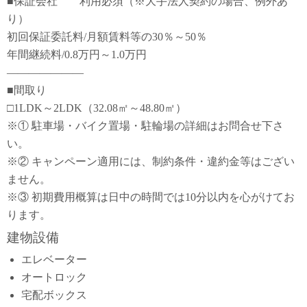
■保証会社 利用必須（※大手法人契約の場合、例外あ
り）
初回保証委託料/月額賃料等の30％～50％
年間継続料/0.8万円～1.0万円
―――――――
■間取り
□1LDK～2LDK（32.08㎡～48.80㎡）
※① 駐車場・バイク置場・駐輪場の詳細はお問合せ下さ
い。
※② キャンペーン適用には、制約条件・違約金等はござい
ません。
※③ 初期費用概算は日中の時間では10分以内を心がけてお
ります。
建物設備
エレベーター
オートロック
宅配ボックス