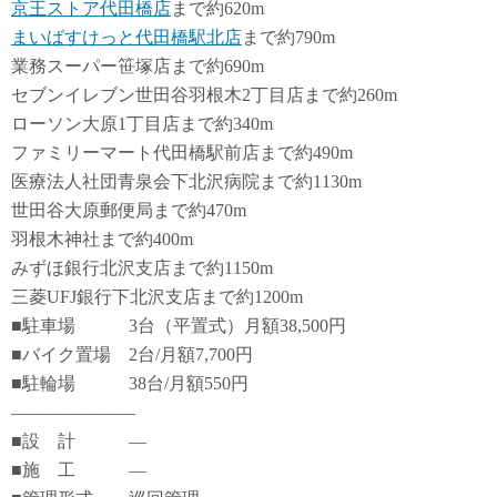
京王ストア代田橋店
まで約620m
まいばすけっと代田橋駅北店
まで約790m
業務スーパー笹塚店まで約690m
セブンイレブン世田谷羽根木2丁目店まで約260m
ローソン大原1丁目店まで約340m
ファミリーマート代田橋駅前店まで約490m
医療法人社団青泉会下北沢病院まで約1130m
世田谷大原郵便局まで約470m
羽根木神社まで約400m
みずほ銀行北沢支店まで約1150m
三菱UFJ銀行下北沢支店まで約1200m
■駐車場 3台（平置式）月額38,500円
■バイク置場 2台/月額7,700円
■駐輪場 38台/月額550円
―――――――
■設 計 ―
■施 工 ―