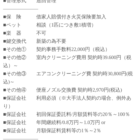
■管理形式 巡回管理
―――――――
■保 険 借家人賠償付き火災保険要加入
■ペット 相談（1匹につき敷1積増）
■楽 器 不可
■鍵交換代 新築の為不要
■その他① 契約事務手数料22,000円（税込）
■その他② 室内クリーニング費用 契約時39.600円（税
込）～
■その他③ エアコンクリーニング費 契約時30,800円(税
込)～
■その他④ 便座ノズル交換費 契約時2,970円(税込)
■保証会社 利用必須（※大手法人契約の場合、例外あ
り）
■保証会社 初回保証委託料/月額賃料等の20％～100％
■保証会社 年間継続料/0.8万円～1.0万円 or
■保証会社 月額保証料賃料等の1％～2％
―――――――