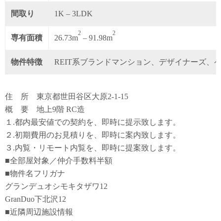
間取り
1K – 3LDK
2
2
専有面積
26.73m
– 91.98m
物件特徴
REIT系ブランドマンション、デザイナーズ、
住 所 東京都世田谷区大原2-1-15
概 要 地上9階 RC造
１.都内最安値での契約を、即時に提示致します。
２.初期費用のお見積りを、即時に案内致します。
３.内覧・リモート内覧を、即時に提案致します。
■全部屋対象／仲介手数料半額
■物件名フリガナ
グランデュオシモキタザワ12
GranDuo下北沢12
■近隣周辺施設情報