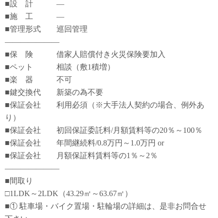
■設 計 ―
■施 工 ―
■管理形式 巡回管理
―――――――
■保 険 借家人賠償付き火災保険要加入
■ペット 相談（敷1積増）
■楽 器 不可
■鍵交換代 新築の為不要
■保証会社 利用必須（※大手法人契約の場合、例外あ
り）
■保証会社 初回保証委託料/月額賃料等の20％～100％
■保証会社 年間継続料/0.8万円～1.0万円 or
■保証会社 月額保証料賃料等の1％～2％
―――――――
■間取り
□1LDK～2LDK（43.29㎡～63.67㎡）
■① 駐車場・バイク置場・駐輪場の詳細は、是非お問合せ