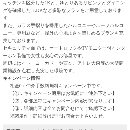
キッチンを区分した1Kと、ゆとりあるリビングとダイニン
グを確保した1LDKなど多彩なプランをご用意しておりま
す。
また、ガラス手摺りを採用したバルコニーやルーフバルコ
ニー、専用庭など、屋外の心地よさを楽しめるプランも充
実しております。
セキュリティ面では、オートロックやTVモニター付インタ
ーホン装備で女性も安心のお部屋です。
周辺にはイトーヨーカドーや西友、アトレ大森等の大型商
業施設が点在し充実した環境です。
キャンペーン情報
礼金0
＋
仲介手数料無料
キャンペーン中です。
【①．キャンペーン適用はお気軽にご連絡下さい】
【②．各部屋毎にキャンペーン内容が異なります】
【③．詳細内容は全てお問合せにてご確認下さい】
※諸条件・詳細等は是非お問合せ下さいませ。