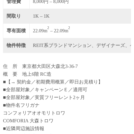
管理費
8,000円 – 8,000円
間取り
1K – 1K
2
2
専有面積
22.09m
– 22.09m
物件特徴
REIT系ブランドマンション、デザイナーズ、
住 所 東京都大田区大森北3-36-7
概 要 地上6階 RC造
■【→ 契約金／初期費用概算／即日お見積り】
■全部屋対象／キャンペーンＥ／適用可
■全部屋対象／実質フリーレント2ヶ月
■物件名フリガナ
コンフォリアオオモリトロワ
COMFORIA 大森トロワ
■近隣周辺施設情報