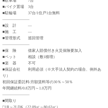
■駐車場 7台
■バイク置場 3台
■駐輪場 37台/1住戸1台無料
―――――――
■設 計 ―
■施 工 ―
■管理形式 巡回管理
―――――――
■保 険 借家人賠償付き火災保険要加入
■ペット 相談（敷1積増）
■楽 器 不可
■保証会社 利用必須（※大手法人契約の場合、例外あ
り）
初回保証委託料/月額賃料等の30％～50％
年間継続料/0.8万円～1.0万円
―――――――
■間取り
□1R～2LDK（22.09㎡～80.63㎡）