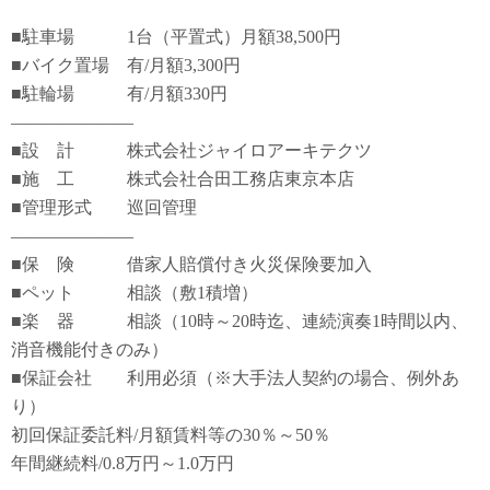
■駐車場 1台（平置式）月額38,500円
■バイク置場 有/月額3,300円
■駐輪場 有/月額330円
―――――――
■設 計 株式会社ジャイロアーキテクツ
■施 工 株式会社合田工務店東京本店
■管理形式 巡回管理
―――――――
■保 険 借家人賠償付き火災保険要加入
■ペット 相談（敷1積増）
■楽 器 相談（10時～20時迄、連続演奏1時間以内、
消音機能付きのみ）
■保証会社 利用必須（※大手法人契約の場合、例外あ
り）
初回保証委託料/月額賃料等の30％～50％
年間継続料/0.8万円～1.0万円