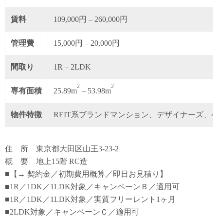
賃料
109,000円 – 260,000円
管理費
15,000円 – 20,000円
間取り
1R – 2LDK
2
2
専有面積
25.89m
– 53.98m
物件特徴
REIT系ブランドマンション、デザイナーズ、
住 所 東京都大田区山王3-23-2
概 要 地上15階 RC造
■【→ 契約金／初期費用概算／即日お見積り】
■1R／1DK／1LDK対象／キャンペーンＢ／適用可
■1R／1DK／1LDK対象／実質フリーレント1ヶ月
■2LDK対象／キャンペーンＣ／適用可