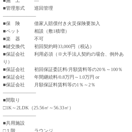
■施 工 ―
■管理形式 巡回管理
―――――――
■保 険 借家人賠償付き火災保険要加入
■ペット 相談（敷1積増）
■楽 器 不可
■鍵交換代 初回契約時33,000円（税込）
■保証会社 利用必須（※大手法人契約の場合、例外あ
り）
■保証会社 初回保証委託料/月額賃料等の20％～100％
■保証会社 年間継続料/0.8万円～1.0万円 or
■保証会社 月額保証料賃料等の1％～2％
―――――――
■間取り
□1K～2LDK（25.56㎡～56.33㎡）
―――――――
■共用施設
□１階 ラウンジ