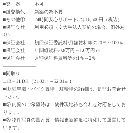
■楽 器 不可
■鍵交換代 新築の為不要
■その他① 24時間安心サポート/2年16,500円（税込）
■保証会社 利用必須（※大手法人契約の場合、例外あ
り）
■保証会社 初回保証委託料/月額賃料等の20％～100％
■保証会社 年間継続料/0.8万円～1.0万円 or
■保証会社 月額保証料賃料等の1％～2％
―――――――
■間取り
□1R～2LDK（21.02㎡～52.01㎡）
■① 駐車場・バイク置場・駐輪場の詳細は、是非お問合せ
下さい。
■② 内覧のご希望時は、物件現地待ち合わせ対応をしてお
ります。
■③ 物件写真の量と質、情報更新鮮度に特化して運営して
います。