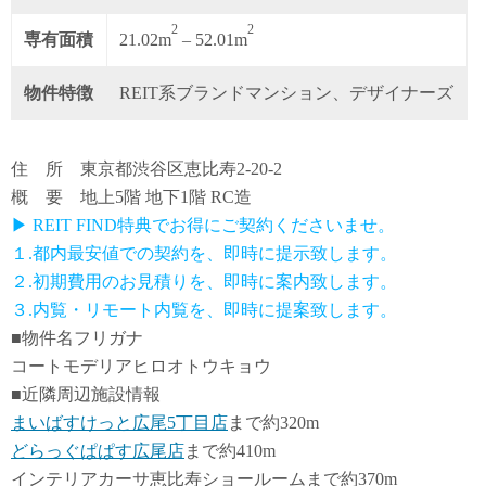
2
2
専有面積
21.02m
– 52.01m
物件特徴
REIT系ブランドマンション、デザイナーズ
住 所 東京都渋谷区恵比寿2-20-2
概 要 地上5階 地下1階 RC造
▶ REIT FIND特典でお得にご契約くださいませ。
１.都内最安値での契約を、即時に提示致します。
２.初期費用のお見積りを、即時に案内致します。
３.内覧・リモート内覧を、即時に提案致します。
■物件名フリガナ
コートモデリアヒロオトウキョウ
■近隣周辺施設情報
まいばすけっと広尾5丁目店
まで約320m
どらっぐぱぱす広尾店
まで約410m
インテリアカーサ恵比寿ショールームまで約370m