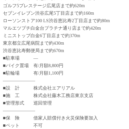
ゴルフ5プレステージ広尾店まで約620m
セブンイレブン渋谷広尾5丁目店まで約160m
ローソンストア100 LS渋谷恵比寿2丁目店まで約80m
マルエツプチ白金台プラチナ通り店まで約420m
ミニストップ白金6丁目店まで約370m
東京都立広尾病院まで約430m
渋谷恵比寿郵便局まで約670m
■駐車場 ―
■バイク置場 有/月額8,800円
■駐輪場 有/月額1,100円
―――――――
■設 計 株式会社エアリアル
■施 工 株式会社藤木工務店東京支店
■管理形式 巡回管理
―――――――
■保 険 借家人賠償付き火災保険要加入
■ペット 不可