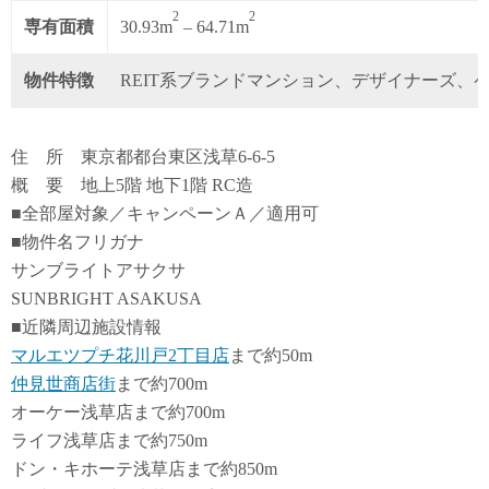
2
2
専有面積
30.93m
– 64.71m
物件特徴
REIT系ブランドマンション、デザイナーズ、
住 所 東京都都台東区浅草6-6-5
概 要 地上5階 地下1階 RC造
■全部屋対象／キャンペーンＡ／適用可
■物件名フリガナ
サンブライトアサクサ
SUNBRIGHT ASAKUSA
■近隣周辺施設情報
マルエツプチ花川戸2丁目店
まで約50m
仲見世商店街
まで約700m
オーケー浅草店まで約700m
ライフ浅草店まで約750m
ドン・キホーテ浅草店まで約850m