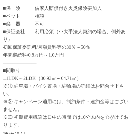
―――――――
■保 険 借家人賠償付き火災保険要加入
■ペット 相談
■楽 器 不可
■保証会社 利用必須（※大手法人契約の場合、例外あ
り）
初回保証委託料/月額賃料等の30％～50％
年間継続料/0.8万円～1.0万円
―――――――
■間取り
□1LDK～2LDK（30.93㎡～64.71㎡）
※① 駐車場・バイク置場・駐輪場の詳細はお問合せ下さ
い。
※② キャンペーン適用には、制約条件・違約金等はござい
ません。
※③ 初期費用概算は日中の時間では10分以内を心がけてお
ります。