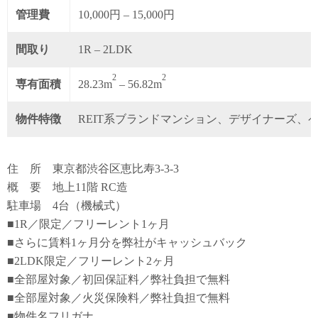
管理費
10,000円 – 15,000円
間取り
1R – 2LDK
2
2
専有面積
28.23m
– 56.82m
物件特徴
REIT系ブランドマンション、デザイナーズ、
住 所 東京都渋谷区恵比寿3-3-3
概 要 地上11階 RC造
駐車場 4台（機械式）
■1R／限定／フリーレント1ヶ月
■さらに賃料1ヶ月分を弊社がキャッシュバック
■2LDK限定／フリーレント2ヶ月
■全部屋対象／初回保証料／弊社負担で無料
■全部屋対象／火災保険料／弊社負担で無料
■物件名フリガナ