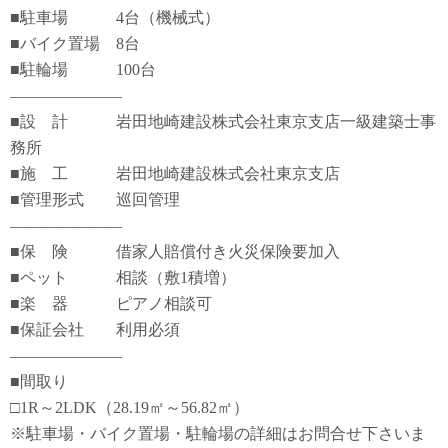
■駐車場 4台（機械式）
■バイク置場 8台
■駐輪場 100台
―――――――
■設 計 岩田地崎建設株式会社東京支店一級建築士事
務所
■施 工 岩田地崎建設株式会社東京支店
■管理形式 巡回管理
―――――――
■保 険 借家人賠償付き火災保険要加入
■ペット 相談（敷1積増）
■楽 器 ピアノ相談可
■保証会社 利用必須
―――――――
■間取り
□1R～2LDK（28.19㎡～56.82㎡）
※駐車場・バイク置場・駐輪場の詳細はお問合せ下さいま