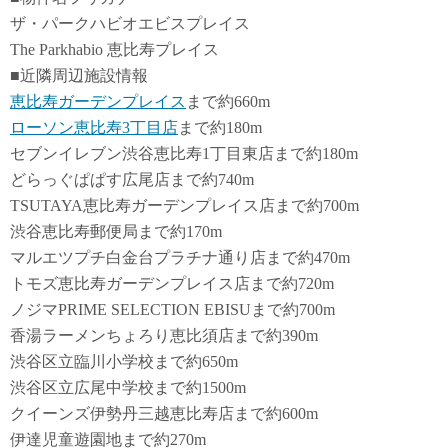
ザ・パークハビオエビスプレイス
The Parkhabio 恵比寿プレイス
■近隣周辺施設情報
恵比寿ガーデンプレイス
まで約660m
ローソン恵比寿3丁目店
まで約180m
セブンイレブン渋谷恵比寿1丁目東店まで約180m
どらっぐぱぱす広尾店まで約740m
TSUTAYA恵比寿ガーデンプレイス店まで約700m
渋谷恵比寿郵便局まで約170m
マルエツプチ白金台プラチナ通り店まで約470m
トモズ恵比寿ガーデンプレイス店まで約720m
ノジマPRIME SELECTION EBISUまで約700m
香湯ラーメンちょろり恵比須店まで約390m
渋谷区立臨川小学校まで約650m
渋谷区立広尾中学校まで約1500m
クイーンズ伊勢丹三越恵比寿店まで約600m
伊達児童遊園地まで約270m