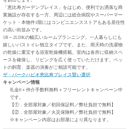
「恵比寿ガーデンプレイス」をはじめ、便利でお洒落な商
業施設が存在する一方、周辺には総合病院やスーパーマー
ケット・本物件1階にはコンビニエンスストアもある居住性
の高い街並みです。
1R～2LDKの幅広いルームプランニング。一人暮らしにも
嬉しいバストイレ独立タイプです。また、雨天時の洗濯物
の乾燥に重宝する浴室乾燥機搭載。室内は各所に収納スペ
ースを確保し、リビングを広く使っていただけます。ペッ
トの飼育、楽器の演奏がご相談可能です。
ザ・パークハビオ恵比寿プレイス賢い選択
キャンペーン情報
礼金0
＋
仲介手数料無料
＋
フリーレント
キャンペーン中
です。
【①．全部屋対象／初回保証料／弊社負担で無料】
【②．全部屋対象／火災保険料／弊社負担で無料】
※キャンペーン内容はお部屋により異なります。