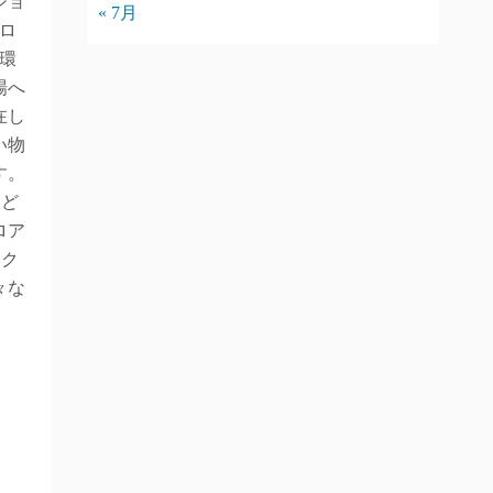
ショ
« 7月
ロ
環
場へ
在し
い物
す。
など
ロア
ンク
々な