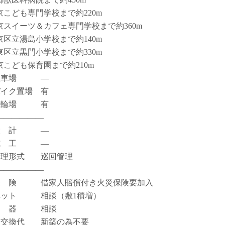
京こども専門学校まで約220m
京スイーツ＆カフェ専門学校まで約360m
京区立湯島小学校まで約140m
東区立黒門小学校まで約330m
京こども保育園まで約210m
駐車場 ―
バイク置場 有
駐輪場 有
――――――
設 計 ―
施 工 ―
管理形式 巡回管理
――――――
保 険 借家人賠償付き火災保険要加入
ペット 相談（敷1積増）
楽 器 相談
鍵交換代 新築の為不要