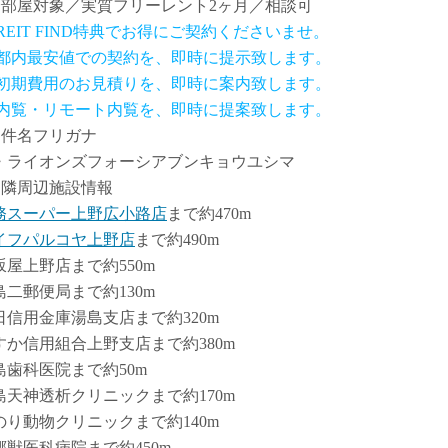
全部屋対象／実質フリーレント2ヶ月／相談可
 REIT FIND特典でお得にご契約くださいませ。
.都内最安値での契約を、即時に提示致します。
.初期費用のお見積りを、即時に案内致します。
.内覧・リモート内覧を、即時に提案致します。
物件名フリガナ
・ライオンズフォーシアブンキョウユシマ
近隣周辺施設情報
務スーパー上野広小路店
まで約470m
イフパルコヤ上野店
まで約490m
坂屋上野店まで約550m
島二郵便局まで約130m
日信用金庫湯島支店まで約320m
すか信用組合上野支店まで約380m
島歯科医院まで約50m
島天神透析クリニックまで約170m
のり動物クリニックまで約140m
郷獣医科病院まで約450m