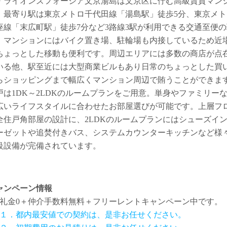
・ライオンズフォーシア文京湯島は文京区に佇む高級賃貸マン
。最寄り駅は東京メトロ千代田線「湯島駅」徒歩5分、東京メト
座線「末広町駅」徒歩7分など3路線3駅が利用できる交通至便の
。マンションにはバイク置き場、駐輪場も内接しているため近
ちょっとした移動も便利です。周辺エリアには多数の商店が点
いる他、駅至近には大型商業ビルもあり日常のちょっとした買
らショッピングまで幅広くマンション周辺で賄うことができま
戸は1DK～2LDKのルームプランをご用意。単身やファミリー
広いライフスタイルに合わせたお部屋選びが可能です。上層フ
全住戸角部屋の設計に、2LDKのルームプランにはシューズイ
ーゼットや追焚付きバス、システムカウンターキッチンなど様
級設備が完備されています。
ャンペーン情報
礼金0
＋
仲介手数料無料
＋
フリーレント
キャンペーン中です。
１．都内最安値での契約は、是非お任せください。