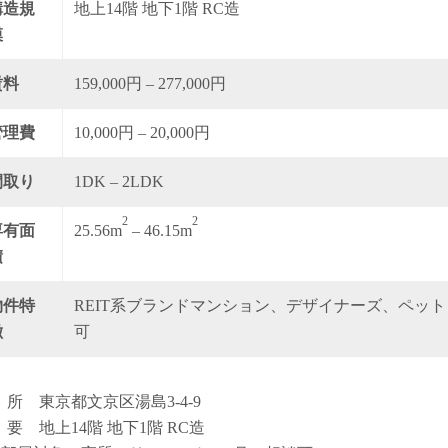
構造規
地上14階 地下1階 RC造
模
賃料
159,000円 – 277,000円
管理費
10,000円 – 20,000円
間取り
1DK – 2LDK
2
2
専有面
25.56m
– 46.15m
積
物件特
REIT系ブランドマンション、デザイナーズ、ペット
徴
可
 所 東京都文京区湯島3-4-9
 要 地上14階 地下1階 RC造