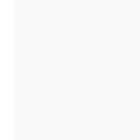
。
。
。