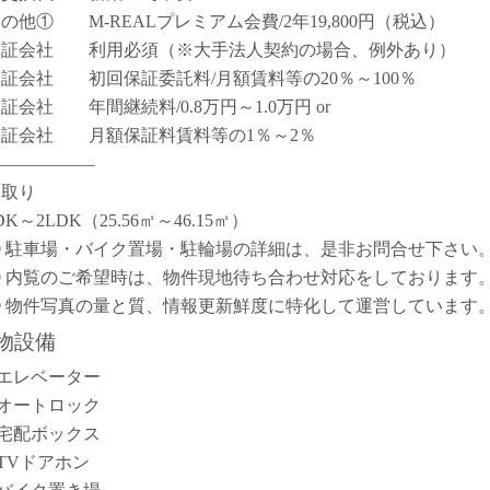
その他① M-REALプレミアム会費/2年19,800円（税込）
保証会社 利用必須（※大手法人契約の場合、例外あり）
保証会社 初回保証委託料/月額賃料等の20％～100％
保証会社 年間継続料/0.8万円～1.0万円 or
保証会社 月額保証料賃料等の1％～2％
――――――
間取り
DK～2LDK（25.56㎡～46.15㎡）
① 駐車場・バイク置場・駐輪場の詳細は、是非お問合せ下さい
② 内覧のご希望時は、物件現地待ち合わせ対応をしております
③ 物件写真の量と質、情報更新鮮度に特化して運営しています
物設備
エレベーター
オートロック
宅配ボックス
TVドアホン