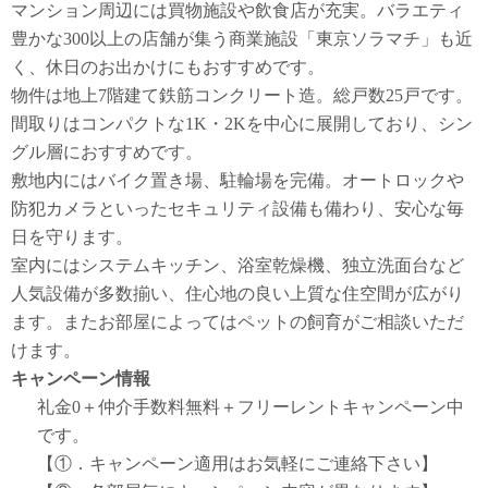
マンション周辺には買物施設や飲食店が充実。バラエティ
豊かな300以上の店舗が集う商業施設「東京ソラマチ」も近
く、休日のお出かけにもおすすめです。
物件は地上7階建て鉄筋コンクリート造。総戸数25戸です。
間取りはコンパクトな1K・2Kを中心に展開しており、シン
グル層におすすめです。
敷地内にはバイク置き場、駐輪場を完備。オートロックや
防犯カメラといったセキュリティ設備も備わり、安心な毎
日を守ります。
室内にはシステムキッチン、浴室乾燥機、独立洗面台など
人気設備が多数揃い、住心地の良い上質な住空間が広がり
ます。またお部屋によってはペットの飼育がご相談いただ
けます。
キャンペーン情報
礼金0
＋
仲介手数料無料
＋
フリーレント
キャンペーン中
です。
【①．キャンペーン適用はお気軽にご連絡下さい】