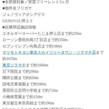
■全部屋対象／実質フリーレント3ヶ月
■物件名フリガナ
ジェノヴィアオシアゲⅡ
GENOVIA 押上Ⅱ
■近隣周辺施設情報
エネルギースーパーたじま押上店まで約250m
ローソン墨田向島3丁目店まで約350m
セブンイレブン向島店まで約180m
マツモトキヨシ東京スカイツリータウン・ソラマチ店
まで
約1070m
東京ソラマチ
まで約1060m
日下医院まで約290m
隅田公園まで約650m
請地児童遊園まで約590m
墨田区立言問小学校まで約710m
小梅保育園まで約150m
東京都立本所高校まで約190m