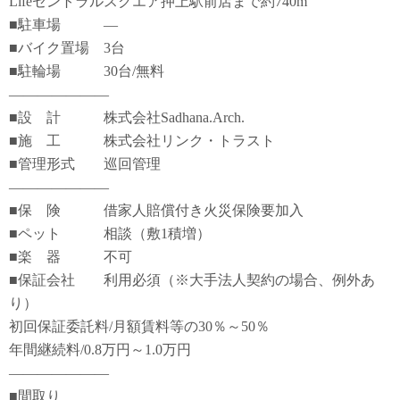
Lifeセントラルスクエア押上駅前店まで約740m
■駐車場 ―
■バイク置場 3台
■駐輪場 30台/無料
―――――――
■設 計 株式会社Sadhana.Arch.
■施 工 株式会社リンク・トラスト
■管理形式 巡回管理
―――――――
■保 険 借家人賠償付き火災保険要加入
■ペット 相談（敷1積増）
■楽 器 不可
■保証会社 利用必須（※大手法人契約の場合、例外あ
り）
初回保証委託料/月額賃料等の30％～50％
年間継続料/0.8万円～1.0万円
―――――――
■間取り