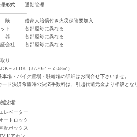
管理形式 通勤管理
――――――
保 険 借家人賠償付き火災保険要加入
ペット 各部屋毎に異なる
楽 器 各部屋毎に異なる
保証会社 各部屋毎に異なる
――――――
間取り
LDK～2LDK（37.70㎡～55.68㎡）
駐車場・バイク置場・駐輪場の詳細はお問合せ下さいませ。
カード決済希望時の決済手数料は、引越代還元金より相殺とな
。
物設備
エレベーター
オートロック
宅配ボックス
TVドアホン