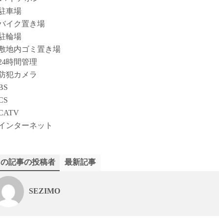
駐車場
バイク置き場
駐輪場
敷地内ゴミ置き場
24時間管理
防犯カメラ
BS
CS
CATV
インターネット
この記事の投稿者
最新記事
SEZIMO