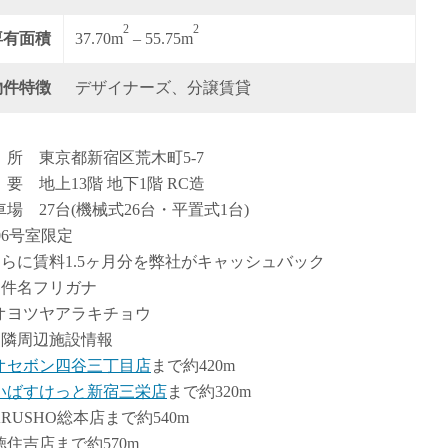
2
2
専有面積
37.70m
– 55.75m
物件特徴
デザイナーズ、分譲賃貸
 所 東京都新宿区荒木町5-7
 要 地上13階 地下1階 RC造
車場 27台(機械式26台・平置式1台)
06号室限定
さらに賃料1.5ヶ月分を弊社がキャッシュバック
物件名フリガナ
オヨツヤアラキチョウ
近隣周辺施設情報
オセボン四谷三丁目店
まで約420m
いばすけっと新宿三栄店
まで約320m
ARUSHO総本店まで約540m
徳住吉店まで約570m