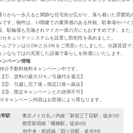
。
通りから一歩入ると閑静な住宅街が広がり、落ち着いた雰囲気
みです。物件は、13階建ての重厚感のある外観。駐車場やバイ
場、駐輪場も完備されマイカー派の方にもおすすめです。また
のセキュリティシステムを設置し防犯性を高めました。
ームプランは1LDKと2LDKをご用意いたしました。分譲賃貸マ
ョンならではの充実した設備で暮らしを快適にいたします。
ャンペーン情報
仲介手数料無料
キャンペーン中です。
【①．賃料の最大33％／引越代を還元】
【②．引越し完了後→指定口座へ振込】
【③．限定キャンペーンとの併用不可】
※キャンペーン内容はお部屋により異なります。
最寄駅
東京メトロ丸ノ内線「新宿三丁目駅」徒歩5分
都営新宿線「曙橋駅」徒歩6分
JR中央・総武線「四ツ谷駅」徒歩9分