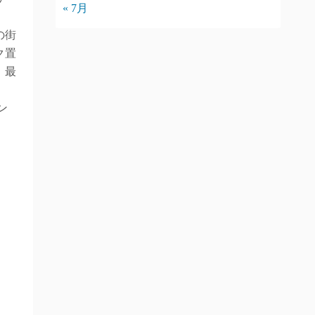
« 7月
の街
ク置
、最
ン