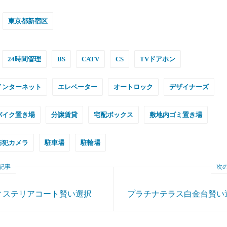
東京都新宿区
24時間管理
BS
CATV
CS
TVドアホン
インターネット
エレベーター
オートロック
デザイナーズ
バイク置き場
分譲賃貸
宅配ボックス
敷地内ゴミ置き場
防犯カメラ
駐車場
駐輪場
記事
次
ィステリアコート賢い選択
プラチナテラス白金台賢い