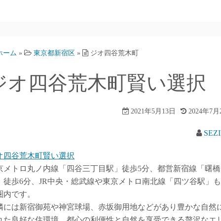
ホーム
»
東京都新宿区
»
ジオ四谷荒木町
ジオ四谷荒木町賢い選択
2021年5月13日
2024年7月
SEZ
オ四谷荒木町賢い選択
京メトロ丸ノ内線「四谷三丁目駅」徒歩5分、都営新宿線「曙橋
」徒歩6分、JR中央・総武線や東京メトロ南北線「四ツ谷駅」
圏内です。
隣には新宿御苑や神宮球場、赤坂御用地などがあり豊かな自然
れた良好な住環境。都心の利便性と自然を享受できる贅沢なエ