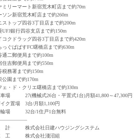
ァミリーマート新宿荒木町店まで約70m
ーソン新宿荒木町店まで約260m
ニストップ四谷3丁目店まで約200m
菱UFJ銀行四谷支店まで約150m
イコクドラッグ四谷3丁目店まで約420m
らっぐぱぱすFC曙橋店まで約630m
谷通二郵便局まで約100m
宿住吉郵便局まで約550m
谷税務署まで約150m
栄公園まで約170m
フェ・ド・クリエ曙橋店まで約330m
車場 27(機械式26台・平置式1台)月額41,800～47,300円
イク置場 3台/月額1,100円
駐輪場 32台/1住戸1台無料
――――――
設 計 株式会社日建ハウジングシステム
施 工 株式会社淺沼組