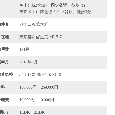
JR中央線(快速)「四ツ谷駅」徒歩9分
東京メトロ南北線「四ツ谷駅」徒歩9分
物件名
ジオ四谷荒木町
所在地
東京都新宿区荒木町5-7
総戸数
131戸
築年月
2018年3月
構造規模
地上13階 地下1階 RC造
賃料
186,000円 – 269,000円
管理費
10,000円 – 10,000円
間取り
1LDK – 2LDK