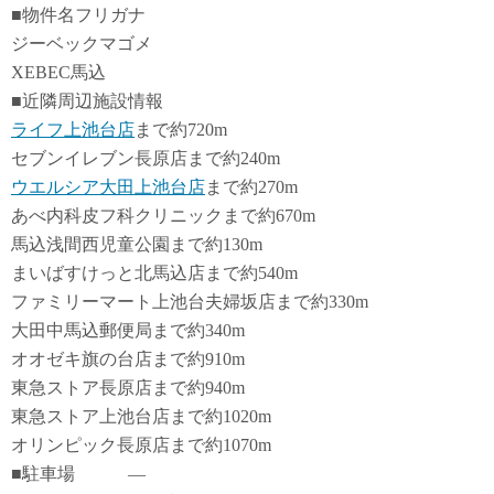
■物件名フリガナ
ジーベックマゴメ
XEBEC馬込
■近隣周辺施設情報
ライフ上池台店
まで約720m
セブンイレブン長原店まで約240m
ウエルシア大田上池台店
まで約270m
あべ内科皮フ科クリニックまで約670m
馬込浅間西児童公園まで約130m
まいばすけっと北馬込店まで約540m
ファミリーマート上池台夫婦坂店まで約330m
大田中馬込郵便局まで約340m
オオゼキ旗の台店まで約910m
東急ストア長原店まで約940m
東急ストア上池台店まで約1020m
オリンピック長原店まで約1070m
■駐車場 ―