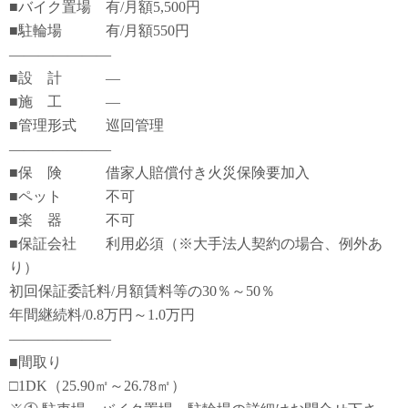
■バイク置場 有/月額5,500円
■駐輪場 有/月額550円
―――――――
■設 計 ―
■施 工 ―
■管理形式 巡回管理
―――――――
■保 険 借家人賠償付き火災保険要加入
■ペット 不可
■楽 器 不可
■保証会社 利用必須（※大手法人契約の場合、例外あ
り）
初回保証委託料/月額賃料等の30％～50％
年間継続料/0.8万円～1.0万円
―――――――
■間取り
□1DK（25.90㎡～26.78㎡）