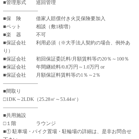
■管理形式 巡回管理
―――――――
■保 険 借家人賠償付き火災保険要加入
■ペット 相談（敷1積増）
■楽 器 不可
■保証会社 利用必須（※大手法人契約の場合、例外あ
り）
■保証会社 初回保証委託料/月額賃料等の20％～100％
■保証会社 年間継続料/0.8万円～1.0万円 or
■保証会社 月額保証料賃料等の1％～2％
―――――――
■間取り
□1DK～2LDK（25.28㎡～53.44㎡）
―――――――
■共用施設
□１階 ラウンジ
■① 駐車場・バイク置場・駐輪場の詳細は、是非お問合せ