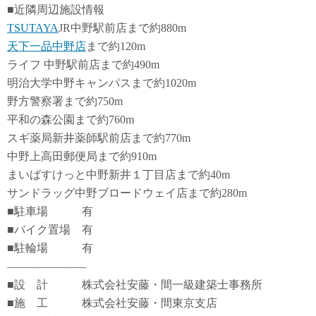
■近隣周辺施設情報
TSUTAYA
JR中野駅前店まで約880m
天下一品中野店
まで約120m
ライフ 中野駅前店まで約490m
明治大学中野キャンパスまで約1020m
野方警察署まで約750m
平和の森公園まで約760m
スギ薬局新井薬師駅前店まで約770m
中野上高田郵便局まで約910m
まいばすけっと中野新井１丁目店まで約40m
サンドラッグ中野ブロードウェイ店まで約280m
■駐車場 有
■バイク置場 有
■駐輪場 有
―――――――
■設 計 株式会社安藤・間一級建築士事務所
■施 工 株式会社安藤・間東京支店