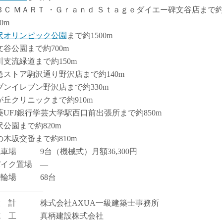
ＢＣ ＭＡＲＴ ・Ｇｒａｎｄ Ｓｔａｇｅダイエー碑文谷店まで
00m
沢オリンピック公園
まで約1500m
文谷公園まで約700m
川支流緑道まで約150m
急ストア駒沢通り野沢店まで約140m
ブンイレブン野沢店まで約330m
が丘クリニックまで約910m
菱UFJ銀行学芸大学駅西口前出張所まで約850m
沢公園まで約820m
の木坂交番まで約810m
駐車場 9台（機械式）月額36,300円
バイク置場 ―
駐輪場 68台
――――――
設 計 株式会社AXUA一級建築士事務所
施 工 真柄建設株式会社