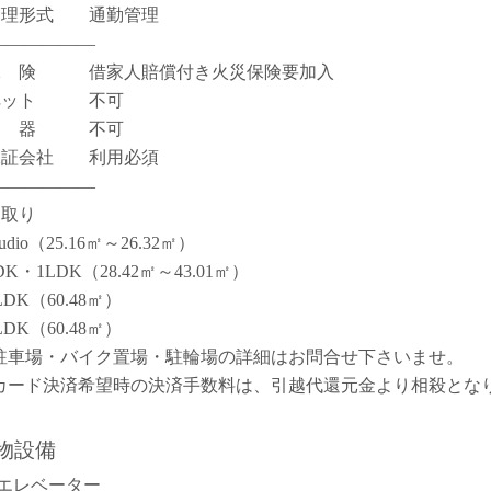
管理形式 通勤管理
――――――
保 険 借家人賠償付き火災保険要加入
ペット 不可
楽 器 不可
保証会社 利用必須
――――――
間取り
tudio（25.16㎡～26.32㎡）
DK・1LDK（28.42㎡～43.01㎡）
LDK（60.48㎡）
LDK（60.48㎡）
駐車場・バイク置場・駐輪場の詳細はお問合せ下さいませ。
カード決済希望時の決済手数料は、引越代還元金より相殺とな
。
物設備
エレベーター