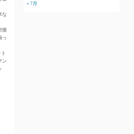
« 7月
車な
密接
揃っ
。
ット
マン
ッ