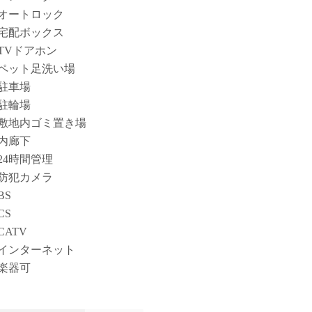
オートロック
宅配ボックス
TVドアホン
ペット足洗い場
駐車場
駐輪場
敷地内ゴミ置き場
内廊下
24時間管理
防犯カメラ
BS
CS
CATV
インターネット
楽器可