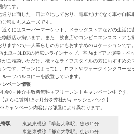
圏内です。
七通りに面した一画に立地しており、電車だけでなく車や自転
のご移動もスムーズです。
ぐ近くにはスーパーマーケット、ドラッグストアなどの生活に
た物販店が揃います。また、飲食店やコンビニエンスストアも
おりますので一人暮らしの方にもおすすめのロケーションです
戸は1R～3LDKの幅広いラインナップ。室内はピアノ演奏・ペ
育がご相談いただけ、様々なライフスタイルの方におすすめの
ョンです。プランによっては、ロフトやウォークインクローゼ
、ルーフバルコにーを設置しています。
ャンペーン情報
礼金0
＋
仲介手数料無料
＋
フリーレント
キャンペーン中です。
【さらに賃料1.5ヶ月分を弊社がキャッシュバック】
※キャンペーン内容はお部屋により異なります。
最寄駅
東急東横線「学芸大学駅」徒歩11分
東急東横線「都立大学駅」徒歩15分