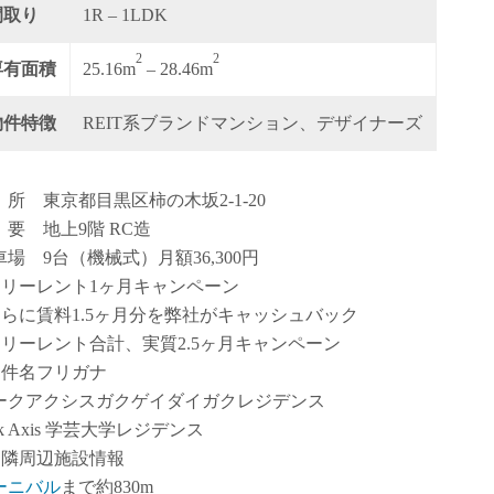
間取り
1R – 1LDK
2
2
専有面積
25.16m
– 28.46m
物件特徴
REIT系ブランドマンション、デザイナーズ
 所 東京都目黒区柿の木坂2-1-20
 要 地上9階 RC造
車場 9台（機械式）月額36,300円
フリーレント1ヶ月キャンペーン
さらに賃料1.5ヶ月分を弊社がキャッシュバック
フリーレント合計、実質2.5ヶ月キャンペーン
物件名フリガナ
ークアクシスガクゲイダイガクレジデンス
rk Axis 学芸大学レジデンス
近隣周辺施設情報
ーニバル
まで約830m