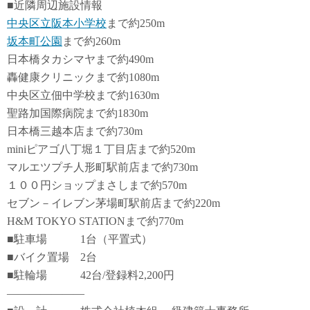
■近隣周辺施設情報
中央区立阪本小学校
まで約250m
坂本町公園
まで約260m
日本橋タカシマヤまで約490m
轟健康クリニックまで約1080m
中央区立佃中学校まで約1630m
聖路加国際病院まで約1830m
日本橋三越本店まで約730m
miniピアゴ八丁堀１丁目店まで約520m
マルエツプチ人形町駅前店まで約730m
１００円ショップまさしまで約570m
セブン－イレブン茅場町駅前店まで約220m
H&M TOKYO STATIONまで約770m
■駐車場 1台（平置式）
■バイク置場 2台
■駐輪場 42台/登録料2,200円
―――――――