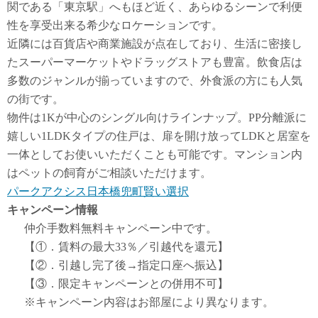
関である「東京駅」へもほど近く、あらゆるシーンで利便
性を享受出来る希少なロケーションです。
近隣には百貨店や商業施設が点在しており、生活に密接し
たスーパーマーケットやドラッグストアも豊富。飲食店は
多数のジャンルが揃っていますので、外食派の方にも人気
の街です。
物件は1Kが中心のシングル向けラインナップ。PP分離派に
嬉しい1LDKタイプの住戸は、扉を開け放ってLDKと居室を
一体としてお使いいただくことも可能です。マンション内
はペットの飼育がご相談いただけます。
パークアクシス日本橋兜町賢い選択
キャンペーン情報
仲介手数料無料
キャンペーン中です。
【①．賃料の最大33％／引越代を還元】
【②．引越し完了後→指定口座へ振込】
【③．限定キャンペーンとの併用不可】
※キャンペーン内容はお部屋により異なります。