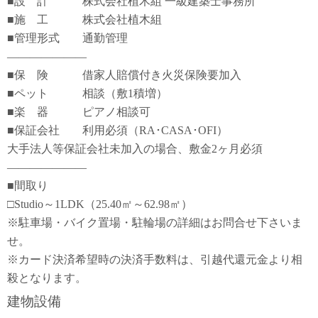
■設 計 株式会社植木組 一級建築士事務所
■施 工 株式会社植木組
■管理形式 通勤管理
―――――――
■保 険 借家人賠償付き火災保険要加入
■ペット 相談（敷1積増）
■楽 器 ピアノ相談可
■保証会社 利用必須（RA･CASA･OFI）
大手法人等保証会社未加入の場合、敷金2ヶ月必須
―――――――
■間取り
□Studio～1LDK（25.40㎡～62.98㎡）
※駐車場・バイク置場・駐輪場の詳細はお問合せ下さいま
せ。
※カード決済希望時の決済手数料は、引越代還元金より相
殺となります。
建物設備