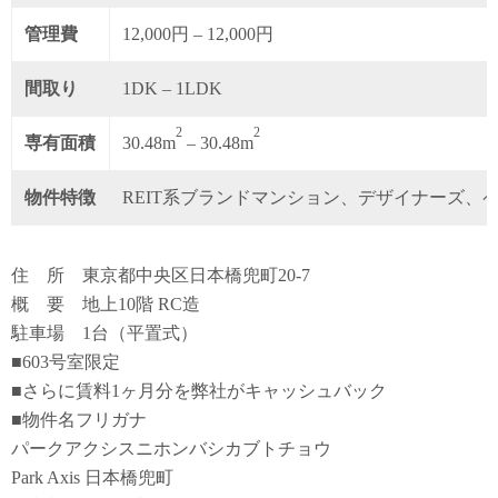
管理費
12,000円 – 12,000円
間取り
1DK – 1LDK
2
2
専有面積
30.48m
– 30.48m
物件特徴
REIT系ブランドマンション、デザイナーズ、
住 所 東京都中央区日本橋兜町20-7
概 要 地上10階 RC造
駐車場 1台（平置式）
■603号室限定
■さらに賃料1ヶ月分を弊社がキャッシュバック
■物件名フリガナ
パークアクシスニホンバシカブトチョウ
Park Axis 日本橋兜町